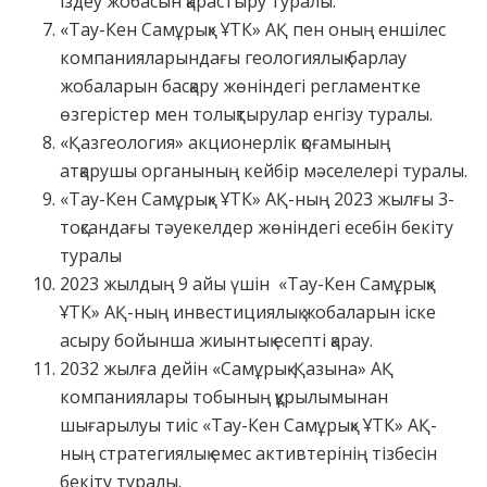
іздеу жобасын қарастыру туралы.
«Тау-Кен Самұрық» ҰТК» АҚ пен оның еншілес
компанияларындағы геологиялық барлау
жобаларын басқару жөніндегі регламентке
өзгерістер мен толықтырулар енгізу туралы.
«Қазгеология» акционерлік қоғамының
атқарушы органының кейбір мәселелері туралы.
«Тау-Кен Самұрық» ҰТК» АҚ-ның 2023 жылғы 3-
тоқсандағы тәуекелдер жөніндегі есебін бекіту
туралы
2023 жылдың 9 айы үшін «Тау-Кен Самұрық»
ҰТК» АҚ-ның инвестициялық жобаларын іске
асыру бойынша жиынтық есепті қарау.
2032 жылға дейін «Самұрық-Қазына» АҚ
компаниялары тобының құрылымынан
шығарылуы тиіс «Тау-Кен Самұрық» ҰТК» АҚ-
ның стратегиялық емес активтерінің тізбесін
бекіту туралы.