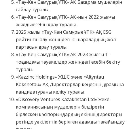
«Тау-Кен Самұрық» ҰТК» АҚ Басқарма мүшелерін
сайлау туралы.
«Тау-Кен Самұрық» ҰТК» АҚ-ның 2022 жылғы
жылдық есебін қарау туралы.
2025 жылы «Тау-Кен Самұрық» ҰТК» АҚ ESG
рейтингін алу жөніндегі іс-шаралардың жол
картасын қарау туралы.
«Тау-Кен Самұрық» ҰТК» АҚ 2023 жылғы 1-
тоқсандағы тәуекелдер жөніндегі есебін бекіту
туралы.
«Kazzinc Holdings» ЖШС және «Altyntau
Kokshetau» АҚ Директорлар кеңесінің құрамына
кандидатураны келісу туралы.
«Discovery Ventures Kazakhstan Ltd» жеке
компаниясының мүдделерін білдіретін
бірлескен кәсіпорындардың екінші директоры
ретінде уәкілеттік берілген адамды тағайындау