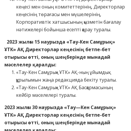
кеңесі мен оның комитеттерінің, Директорлар
кеңесінің төрағасы мен мүшелерінің,
Корпоративтік хатшысының қызметін бағалау
нәтижелері бойынша есепті қарау туралы.
2023 жылғы 15 наурызда
«
Тау-Кен Самұрық
»
ҰТК
»
АҚ Директорлар кеңесінің бетпе-бет
отырысы өтті, оның шеңберінде мынадай
мәселелер қаралды:
«Тау-Кен Самұрық» ҰТК» АҚ-ның ұйымдық
құрылымын жаңа редакцияда бекіту туралы.
«Тау-Кен Самұрық» ҰТК» АҚ Басқармасының
кейбір мәселелері туралы.
2023
жылғы
30
наурызда
«
Тау
—
Кен
Самұрық
»
ҰТК
»
АҚ
Директорлар
кеңесінің
бетпе-бет
отырысы
өтті
,
оның
шеңберінде
мынадай
мәселелер
қаралды
: