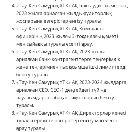
«Тау-Кен Самұрық» ҰТК» АҚ Ішкі аудит қызметінің
2023 жылға арналған жылдық аудиторлық
жоспарына өзгерістер енгізу туралы.
«Тау-Кен Самұрық» ҰТК» АҚ Комплаенс-
офицерінің 2023 жылғы 3-тоқсандағы қызметі
мен сыйақысы туралы есепті қарау.
«Тау-Кен Самұрық» ҰТК» АҚ 2023 жылға
арналған банк-контрагенттерге теңгерімдік
және теңгерімнен тыс қосымша ішкі лимиттерді
бекіту туралы.
«Тау-Кен Самұрық» ҰТК» АҚ 2023-2024 жылдарға
арналған СЕО, СЕО-1 деңгейдегі түйінді
лауазымдарға сабақтастық жоспарын бекіту
туралы.
«Тау-Кен Самұрық» ҰТК» АҚ Директорлар кеңесі
туралы ережеге өзгерістер енгізу мәселесін
қарау туралы