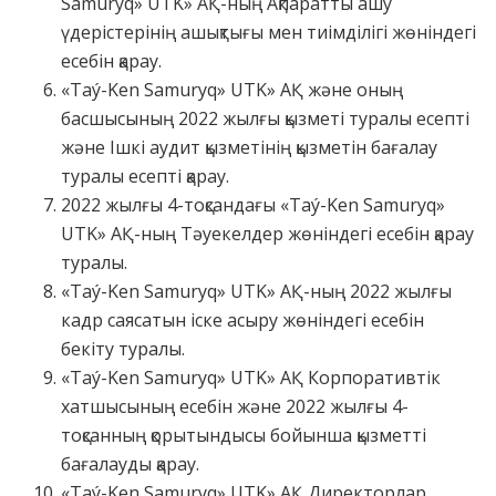
Samuryq» UTK» АҚ-ның Ақпаратты ашу
үдерістерінің ашықтығы мен тиімділігі жөніндегі
есебін қарау.
«Taý-Ken Samuryq» UTK» АҚ және оның
басшысының 2022 жылғы қызметі туралы есепті
және Ішкі аудит қызметінің қызметін бағалау
туралы есепті қарау.
2022 жылғы 4-тоқсандағы «Taý-Ken Samuryq»
UTK» АҚ-ның Тәуекелдер жөніндегі есебін қарау
туралы.
«Taý-Ken Samuryq» UTK» АҚ-ның 2022 жылғы
кадр саясатын іске асыру жөніндегі есебін
бекіту туралы.
«Taý-Ken Samuryq» UTK» АҚ Корпоративтік
хатшысының есебін және 2022 жылғы 4-
тоқсанның қорытындысы бойынша қызметті
бағалауды қарау.
«Taý-Ken Samuryq» UTK» АҚ Директорлар