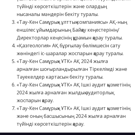
түйінді көрсеткіштерін және олардың
нысаналы мәндерін бекіту туралы.
«Тау-Кен Самұрық» ұлттық компаниясы» АҚ-ның
еншілес ұйымдарының Байқау кеңестерінің/
Директорлар кеңесінің құрамын қарау туралы.
«Қазгеология» АҚ бұрғылау бөлімшесін сату
жөніндегі іс-шаралар жоспарын қарау туралы.
«Тау-Кен Самұрық» ҰТК» АҚ 2024 жылға
арналған шоғырландырылған Тіркелімді және
Тәуекелдер картасын бекіту туралы.
«Тау-Кен Самұрық» ҰТК» АҚ Ішкі аудит қызметінің
2024 жылға арналған жылдық аудиторлық
жоспарын қарау.
«Тау-Кен Самұрық» ҰТК» АҚ Ішкі аудит қызметінің
және оның басшысының 2024 жылға арналған
түйінді көрсеткіштерін қарау.