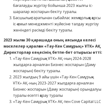
бағалауды жүргізу бойынша 2023 жылғы іс-
шаралар жоспарын бекіту туралы.
Басшылық тарапынан сыбайлас жемқорлыққа қарсы
іс-қимыл менеджменті жүйесіне талдау жүргізу
жөніндегі рәсімді бекіту туралы.
2023 жылғы 30 қарашада оның аясында келесі
мәселелер қаралған «Тау-Кен Самұрық» ҰТК» АҚ
Директорлар кеңесінің бетпе-бет отырысы өтті:
«Тау-Кен Самұрық» ҰТК» АҚ-ның 2024-2028
жылдарға арналған Бизнес-жоспарын (Даму
жоспарын) бекіту туралы.
2023 жылдың 9 айы үшін «Тау-Кен Самұрық»
ҰТК» АҚ-ның 2023-2027 жылдарға арналған
Бизнес-жоспарын (Даму жоспарын) орындалуы
туралы есепті қарау туралы
«Тау-Кен Самұрық» ҰТК» АҚ пен Cove Capital LLC