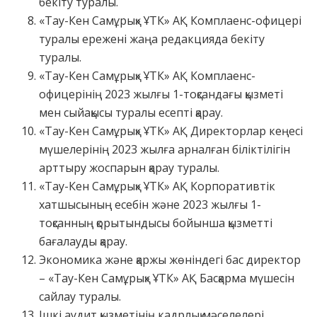
бекіту туралы.
«Тау-Кен Самұрық» ҰТК» АҚ Комплаенс-офицері
туралы ережені жаңа редакцияда бекіту
туралы.
«Тау-Кен Самұрық» ҰТК» АҚ Комплаенс-
офицерінің 2023 жылғы 1-тоқсандағы қызметі
мен сыйақысы туралы есепті қарау.
«Тау-Кен Самұрық» ҰТК» АҚ Директорлар кеңесі
мүшелерінің 2023 жылға арналған біліктілігін
арттыру жоспарын қарау туралы.
«Тау-Кен Самұрық» ҰТК» АҚ Корпоративтік
хатшысының есебін және 2023 жылғы 1-
тоқсанның қорытындысы бойынша қызметті
бағалауды қарау.
Экономика және қаржы жөніндегі бас директор
– «Тау-Кен Самұрық» ҰТК» АҚ Басқарма мүшесін
сайлау туралы.
Ішкі аудит қызметінің кадрлық мәселелері