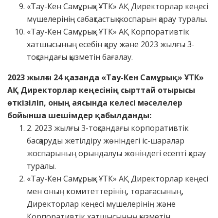
«Тау-Кен Самұрық» ҰТК» АҚ Директорлар кеңесі
мүшелерінің сабақтастық жоспарын қарау туралы.
«Тау-Кен Самұрық» ҰТК» АҚ Корпоративтік
хатшысының есебін қару және 2023 жылғы 3-
тоқсандағы қызметін бағалау.
2023 жылғы 24 қазанда «Тау-Кен Самұрық» ҰТК»
АҚ Директорлар кеңесінің сырттай отырысы
өткізіліп, оның аясында келесі мәселелер
бойынша шешімдер қабылданды:
2. 2023 жылғы 3-тоқсандағы корпоративтік
басқаруды жетілдіру жөніндегі іс-шаралар
жоспарының орындалуы жөніндегі есепті қарау
туралы.
«Тау-Кен Самұрық» ҰТК» АҚ Директорлар кеңесі
мен оның комитеттерінің, төрағасының,
Директорлар кеңесі мүшелерінің және
Корпоративтік хатшысының қызметін