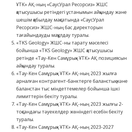
ҰТК» АҚ-ның «СаусУрал Ресорсиз» ЖШС
қатысушысы ретіндегі ұстанымын айқындау және
шешім қабылдау мақсатында «СаусУрал
Ресорсиз» ЖШС-ның бас директорын
тағайындауды мақұлдау туралы.
«TKS Geology» ЖШС-ны тарату мәселесі
бойынша «TKS Geology» ЖШС қатысушысы
ретінде «Тау-Кен Самұрық» ҰТК» АҚ позициясын
айқындау туралы.
«Тау-Кен Самұрық» ҰТК» АҚ-ның 2023 жылға
арналған контрагент-банктерге баланстық және
баланстан тыс міндеттемелер бойынша ішкі
лимиттерін бекіту туралы.
«Тау-Кен Самұрық» ҰТК» АҚ-ның 2023 жылғы 2-
тоқсандағы тәуекелдер жөніндегі есебін бекіту
туралы.
«Тау-Кен Самұрық» ҰТК» АҚ-ның 2023-2027