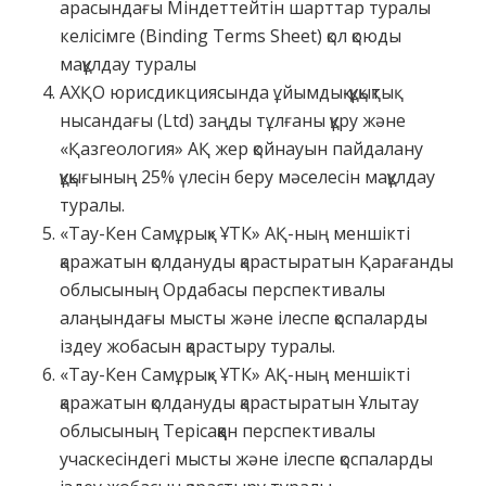
арасындағы Міндеттейтін шарттар туралы
келісімге (Binding Terms Sheet) қол қоюды
мақұлдау туралы
АХҚО юрисдикциясында ұйымдық-құқықтық
нысандағы (Ltd) заңды тұлғаны құру және
«Қазгеология» АҚ жер қойнауын пайдалану
құқығының 25% үлесін беру мәселесін мақұлдау
туралы.
«Тау-Кен Самұрық» ҰТК» АҚ-ның меншікті
қаражатын қолдануды қарастыратын Қарағанды
облысының Ордабасы перспективалы
алаңындағы мысты және ілеспе қоспаларды
іздеу жобасын қарастыру туралы.
«Тау-Кен Самұрық» ҰТК» АҚ-ның меншікті
қаражатын қолдануды қарастыратын Ұлытау
облысының Терісаққан перспективалы
учаскесіндегі мысты және ілеспе қоспаларды