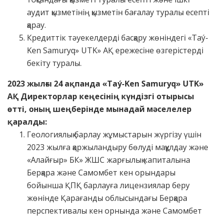
аудит қызметінің қызметін бағалау туралы есепті
қарау.
Кредиттік тәуекелдерді басқару жөніндегі «Taý-
Ken Samuryq» UTK» АҚ ережесіне өзгерістерді
бекіту туралы.
2023 жылғы 24 ақпанда
«Taý-Ken Samuryq» UTK»
АҚ Директорлар кеңесінің күндізгі отырысы
өтті, оның шеңберінде мынадай мәселелер
қаралды
:
Геологиялық барлау жұмыстарын жүргізу үшін
2023 жылға қаржыландыру бөлуді мақұлдау және
«Алайғыр» БК» ЖШС жарғылық капиталына
Берқара және Самомбет кен орындары
бойынша ҚПҚ барлауға лицензиялар беру
жөнінде Қарағанды облысындағы Берқара
перспективалы кен орнында және Самомбет