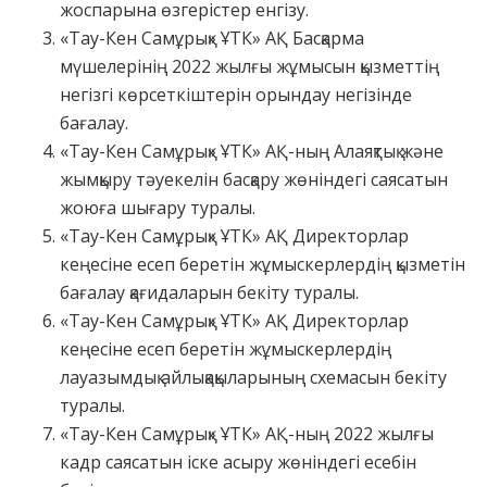
жоспарына өзгерістер енгізу.
«Тау-Кен Самұрық» ҰТК» АҚ Басқарма
мүшелерінің 2022 жылғы жұмысын қызметтің
негізгі көрсеткіштерін орындау негізінде
бағалау.
«Тау-Кен Самұрық» ҰТК» АҚ-ның Алаяқтық және
жымқыру тәуекелін басқару жөніндегі саясатын
жоюға шығару туралы.
«Тау-Кен Самұрық» ҰТК» АҚ Директорлар
кеңесіне есеп беретін жұмыскерлердің қызметін
бағалау қағидаларын бекіту туралы.
«Тау-Кен Самұрық» ҰТК» АҚ Директорлар
кеңесіне есеп беретін жұмыскерлердің
лауазымдық айлықақыларының схемасын бекіту
туралы.
«Тау-Кен Самұрық» ҰТК» АҚ-ның 2022 жылғы
кадр саясатын іске асыру жөніндегі есебін