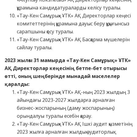
құрамына кандидатураларды келісу туралы.
«Тау-Кен Самұрық» ҰТК» АҚ Директорлар кеңесі
комитеттерінің құрамына дауыс беру құқығынсыз
сарапшыны қосу туралы.
«Тау-Кен Самұрық» ҰТК» АҚ Басқарма мүшелерін
сайлау туралы.
2023 жылғы 31
м
амырда
«
Тау-Кен Самұрық
»
ҰТК
»
АҚ Директорлар кеңесінің бетпе-бет отырысы
өтті, оның шеңберінде мынадай мәселелер
қаралды:
«Тау-Кен Самұрық» ҰТК» АҚ-ның 2023 жылдың 3
айындағы 2023-2027 жылдарға арналған
бизнес-жоспарының (даму жоспарының)
орындалуы туралы есебін қарау.
«Тау-Кен Самұрық» ҰТК» АҚ Ішкі аудит қызметінің
2023 жылға арналған жылдық аудиторлық