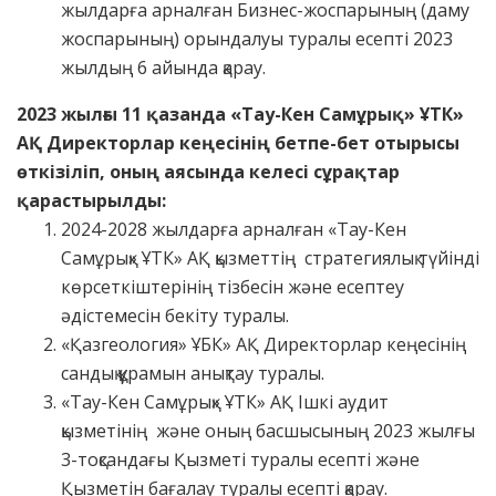
жылдарға арналған Бизнес-жоспарының (даму
жоспарының) орындалуы туралы есепті 2023
жылдың 6 айында қарау.
2023 жылғы 11 қазанда «Тау-Кен Самұрық» ҰТК»
АҚ Директорлар кеңесінің бетпе-бет отырысы
өткізіліп, оның аясында келесі сұрақтар
қарастырылды:
2024-2028 жылдарға арналған «Тау-Кен
Самұрық» ҰТК» АҚ қызметтің стратегиялық түйінді
көрсеткіштерінің тізбесін және есептеу
әдістемесін бекіту туралы.
«Қазгеология» ҰБК» АҚ Директорлар кеңесінің
сандық құрамын анықтау туралы.
«Тау-Кен Самұрық» ҰТК» АҚ Ішкі аудит
қызметінің және оның басшысының 2023 жылғы
3-тоқсандағы Қызметі туралы есепті және
Қызметін бағалау туралы есепті қарау.