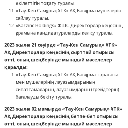
өкілеттігін тоқтату туралы.
«Тау-Кен Самұрық» ҰТК» АҚ Басқарма мүшелерін
сайлау туралы.
«Kazzinc Holdings» ЖШС Директорлар кеңесінің
құрамына кандидатураларды келісу туралы.
2023 жылғы 21 сәуірде
«
Тау-Кен Самұрық
»
ҰТК
»
АҚ Директорлар кеңесінің сырттай отырысы
өтті, оның шеңберінде мынадай мәселелер
қаралды:
«Тау-Кен Самұрық» ҰТК» АҚ Басқарма төрағасы
мен мүшелерінің лауазымдарының
сипаттамаларын, лауазымдарын (грейдтерін)
бағалауды бекіту туралы.
2023 жылғы 02 мамырда
«
Тау-Кен Самұрық
»
ҰТК
»
АҚ Директорлар кеңесінің
бетпе-бет
отырысы
өтті, оның шеңберінде мынадай мәселелер