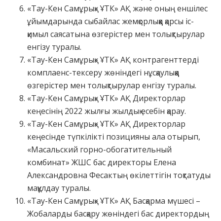
«Тау-Кен Самұрық» ҰТК» АҚ және оның еншілес
ұйымдарында сыбайлас жемқорлыққа қарсы іс-
қимыл саясатына өзгерістер мен толықтырулар
енгізу туралы.
«Тау-Кен Самұрық» ҰТК» АҚ контрагенттерді
комплаенс-тексеру жөніндегі нұсқаулыққа
өзгерістер мен толықтырулар енгізу туралы.
«Тау-Кен Самұрық» ҰТК» АҚ Директорлар
кеңесінің 2022 жылғы жылдық есебін қарау.
«Тау-Кен Самұрық» ҰТК» АҚ Директорлар
кеңесінде түпкілікті позицияны ала отырып,
«Масальский горно-обогатительный
комбинат» ЖШС бас директоры Елена
Александровна Фесактың өкілеттігін тоқтатуды
мақұлдау туралы.
«Тау-Кен Самұрық» ҰТК» АҚ Басқарма мүшесі –
Жобаларды басқару жөніндегі бас директордың