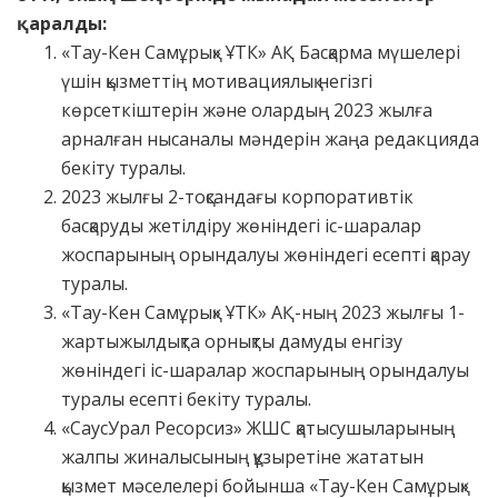
қаралды:
«Тау-Кен Самұрық» ҰТК» АҚ Басқарма мүшелері
үшін қызметтің мотивациялық негізгі
көрсеткіштерін және олардың 2023 жылға
арналған нысаналы мәндерін жаңа редакцияда
бекіту туралы.
2023 жылғы 2-тоқсандағы корпоративтік
басқаруды жетілдіру жөніндегі іс-шаралар
жоспарының орындалуы жөніндегі есепті қарау
туралы.
«Тау-Кен Самұрық» ҰТК» АҚ-ның 2023 жылғы 1-
жартыжылдықта орнықты дамуды енгізу
жөніндегі іс-шаралар жоспарының орындалуы
туралы есепті бекіту туралы.
«СаусУрал Ресорсиз» ЖШС қатысушыларының
жалпы жиналысының құзыретіне жататын
қызмет мәселелері бойынша «Тау-Кен Самұрық»