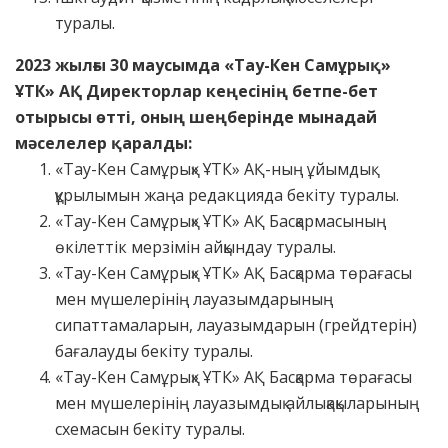
туралы.
2023 жылғы 30 маусымда
«
Тау-Кен Самұрық
»
ҰТК
»
АҚ Директорлар кеңесінің бетпе-бет
отырысы өтті, оның шеңберінде мынадай
мәселелер қаралды:
«Тау-Кен Самұрық» ҰТК» АҚ-ның ұйымдық
құрылымын жаңа редакцияда бекіту туралы.
«Тау-Кен Самұрық» ҰТК» АҚ Басқармасының
өкілеттік мерзімін айқындау туралы.
«Тау-Кен Самұрық» ҰТК» АҚ Басқарма төрағасы
мен мүшелерінің лауазымдарының
сипаттамаларын, лауазымдарын (грейдтерін)
бағалауды бекіту туралы.
«Тау-Кен Самұрық» ҰТК» АҚ Басқарма төрағасы
мен мүшелерінің лауазымдық айлықақыларының
схемасын бекіту туралы.