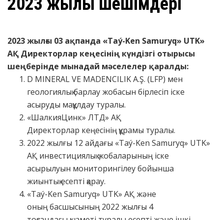
2023 жылғы шешімдері
2023 жылғы 03 ақпанда «Taý-Ken Samuryq» UTK»
АҚ Директорлар кеңесінің
күндізгі отырысы
шеңберінде мынадай мәселелер қаралды:
D MINERAL VE MADENCILIK A.Ş. (LFP) мен
геологиялық барлау жобасын бірлесіп іске
асыруды мақұлдау туралы.
«ШалкияЦинк» ЛТД» АҚ
Директорлар кеңесінің құрамы туралы.
2022 жылғы 12 айдағы «Taý-Ken Samuryq» UTK»
АҚ инвестициялық жобаларының іске
асырылуын мониторингілеу бойынша
жиынтық есепті қарау.
«Taý-Ken Samuryq» UTK» АҚ және
оның басшысының 2022 жылғы 4
тоқсандағы қызметі туралы есепті және ішкі