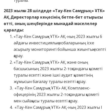
туралы.
2023 жылғы 28 шілдеде
«
Тау-Кен Самұрық
»
ҰТК
»
АҚ Директорлар кеңесінің
бетпе-бет
отырысы
өтті, оның шеңберінде мынадай мәселелер
қаралды:
«Тау-Кен Самұрық» ҰТК» АҚ-ның 2023 жылғы 6
айдағы инвестициялық жобаларының іске
асырылу мониторингі бойынша жиынтық есепті
қарау.
«Тау-Кен Самұрық» ҰТК» АҚ және оның
басшысының 2023 жылғы 2-тоқсандағы қызметі
туралы есепті және ішкі аудит қызметінің
жұмысын бағалау туралы есепті қарау.
«Тау-Кен Самұрық» ҰТК» АҚ Комплаенс-
офицерінің 2023 жылғы 2-тоқсандағы қызметі
мен сыйақысы туралы есепті қарау.
«Тау-Кен Самұрық» ҰТК» АҚ-ның 2023 жылғы I