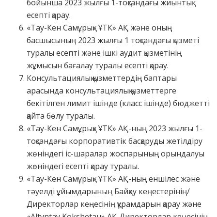
бойынша 2023 жылғы 1-тоқсандағы жиынтық
есепті қарау.
«Тау-Кен Самұрық» ҰТК» АҚ және оның
басшысының 2023 жылғы 1 тоқсандағы қызметі
туралы есепті және ішкі аудит қызметінің
жұмысын бағалау туралы есепті қарау.
Консультациялық қызметтердің баптары
арасында консультациялық қызметтерге
бекітілген лимит ішінде (класс ішінде) бюджетті
қайта бөлу туралы.
«Тау-Кен Самұрық» ҰТК» АҚ-ның 2023 жылғы 1-
тоқсандағы корпоративтік басқаруды жетілдіру
жөніндегі іс-шаралар жоспарының орындалуы
жөніндегі есепті қарау туралы.
«Тау-Кен Самұрық» ҰТК» АҚ-ның еншілес және
тәуелді ұйымдарының Байқау кеңестерінің/
Директорлар кеңесінің құрамдарын қарау және
«Altyntay Kokshetau» АҚ Директорлар кеңесінің