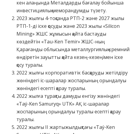
кен алаңында Металдарды бағалау бойынша
инвестициялық меморандумды түзету.
2023 жылғы 4-тоқсанда РТП-2 және 2027 жылы
РТП-1-ді іске қосуды және 2023 жылы «Silicon
Mining» ЖШС жұмысын қайта бастауды
көздейтін «Tau-Ken Temir» ЖШС-ның
Қарағанды облысында металлургиялық кремний
өндіретін зауытты қайта кезең-кезеңімен іске
қосу туралы.
2022 жылғы корпоративтік басқаруды жетілдіру
жөніндегі іс-шаралар жоспарының орындалуы
жөніндегі есепті қарау туралы.
2022 жылға тұрақты дамуды енгізу жөніндегі
«Taý-Ken Samuryq» UTK» АҚ іс-шаралар
жоспарының орындалуы туралы есепті қарау
туралы.
2022 жылғы II жартыжылдықтағы «Taý-Ken