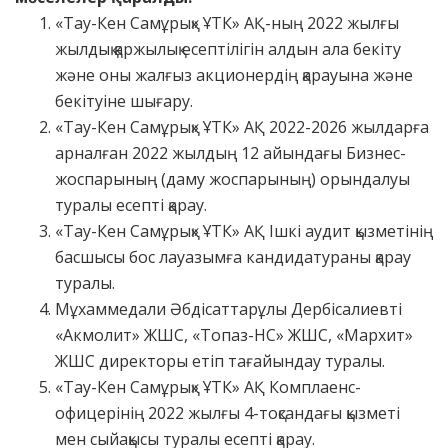
«Тау-Кен Самұрық» ҰТК» АҚ-ның 2022 жылғы
жылдық қаржылық есептілігін алдын ала бекіту
және оны жалғыз акционердің қарауына және
бекітуіне шығару.
«Тау-Кен Самұрық» ҰТК» АҚ 2022-2026 жылдарға
арналған 2022 жылдың 12 айындағы Бизнес-
жоспарының (даму жоспарының) орындалуы
туралы есепті қарау.
«Тау-Кен Самұрық» ҰТК» АҚ Ішкі аудит қызметінің
басшысы бос лауазымға кандидатураны қарау
туралы.
Мұхаммедали Әбдісаттарұлы Дербісалиевті
«Акмолит» ЖШС, «Топаз-НС» ЖШС, «Мархит»
ЖШС директоры етіп тағайындау туралы.
«Тау-Кен Самұрық» ҰТК» АҚ Комплаенс-
офицерінің 2022 жылғы 4-тоқсандағы қызметі
мен сыйақысы туралы есепті қарау.