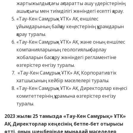
жартыжылдықтағы ақпаратты ашу үдерістерінің
ашықтығы мен тиімділігі жөніндегі есепті қарау.
«Тау-Кен Самұрық» ҰТК» АҚ еншілес
ұйымдарының байқау кеңестерінің құрамдарын
қарау туралы.
«Тау-Кен Самұрық» ҰТК» АҚ және оның еншілес
компанияларының геологиялық барлау
жобаларын басқару жөніндегі регламентіне
өзгерістер енгізу туралы.
«Тау-Кен Самұрық» ҰТК» АҚ Корпоративтік
хатшысының кейбір мәселелері туралы.
«Тау-Кен Самұрық» ҰТК» АҚ Директорлар кеңесі
комитеттерінің құрамына өзгерістер енгізу
туралы.
2023 жылғы 25 тамызда «Тау-Кен Самұрық» ҰТК»
АҚ Директорлар кеңесінің бетпе-бет отырысы
өтті, оның шеңберінде мынадай мәселелер