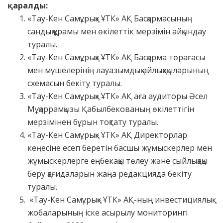
қаралды
:
«Тау-Кен Самұрық» ҰТК» АҚ Басқармасының
сандық құрамы мен өкілеттік мерзімін айқындау
туралы.
«Тау-Кен Самұрық» ҰТК» АҚ Басқарма төрағасы
мен мүшелерінің лауазымдық айлықақыларының
схемасын бекіту туралы.
«Тау-Кен Самұрық» ҰТК» АҚ аға аудиторы Әсел
Мұқаррамқызы Қабылбекованың өкілеттігін
мерзімінен бұрын тоқтату туралы.
«Тау-Кен Самұрық» ҰТК» АҚ Директорлар
кеңесіне есеп беретін басшы жұмыскерлер мен
жұмыскерлерге еңбекақы төлеу және сыйлықақы
беру қағидаларын жаңа редакцияда бекіту
туралы.
«Тау-Кен Самұрық» ҰТК» АҚ-ның инвестициялық
жобаларының іске асырылу мониторингі