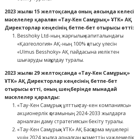
2023 жылғы 15 желтоқсанда оның аясында келесі
мәселелер қаралған «Тау-Кен Самұрық» ҰТК» АҚ
Директорлар кеңесінің бетпе-бет отырысы өтті
:
Besshoky Ltd-ның жарғылық капиталындағы
«Қазгеология» АҚ-ның 100% қатысу үлесін
«Ulmus Besshoky» АҚ пайдасына иеліктен
шығаруды мақұлдау туралы.
2023 жылғы 29 желтоқсанда
«
Тау-Кен Самұрық
»
Ұ
ТК»
АҚ Директорлар кеңесінің бетпе-бет
отырысы өтті, оның шеңберінде мынадай
мәселелер қаралды:
«Тау-Кен Самұрық» ұлттық тау-кен компаниясы»
акционерлік қоғамының 2024-2033 жылдарға
арналған даму стратегиясын бекіту туралы.
«Тау-Кен Самұрық» ҰТК» АҚ Басқарма мүшелері
үшін 2024 жылға арналған қызметтің уәждемелік