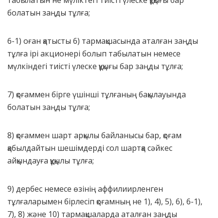
табылатын не мүлiктегi тиiстi үлеске құқығы бар
болатын заңды тұлға;
6-1) оған қатысты 6) тармақшасында аталған заңды
тұлға iрi акционері болып табылатын немесе
мүлкіндегі тиiстi үлеске құқығы бар заңды тұлға;
7) қоғаммен бiрге үшiншi тұлғаның бақылауында
болатын заңды тұлға;
8) қоғаммен шарт арқылы байланысы бар, қоғам
қабылдайтын шешiмдердi сол шартқа сәйкес
айқындауға құқылы тұлға;
9) дербес немесе өзiнiң аффилиирленген
тұлғаларымен бiрлесiп қоғамның не 1), 4), 5), 6), 6-1),
7), 8) және 10) тармақшаларда аталған заңды