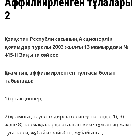
Аффилиирленген тұлғалары
2
Қазақстан Республикасының Акционерлік
қоғамдар туралы
2003
жылғы
13
мамырдағы
№
415-II
Заңына сәйкес
Қоғамның аффилиирленген тұлғасы
болып
табылады
:
1) iрi акционер;
2) қоғамның тәуелсіз директорын қоспағанда, 1), 3)
және 8) тармақшаларда аталған жеке тұлғаның жақын
туыстары, жұбайы (зайыбы), жұбайының