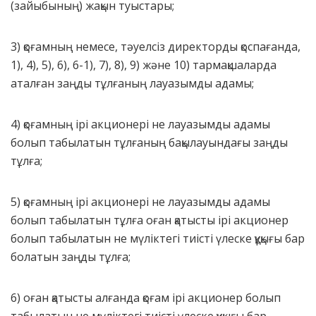
(зайыбының) жақын туыстары;
3) қоғамның немесе, тәуелсіз директорды қоспағанда,
1), 4), 5), 6), 6-1), 7), 8), 9) және 10) тармақшаларда
аталған заңды тұлғаның лауазымды адамы;
4) қоғамның iрi акционерi не лауазымды адамы
болып табылатын тұлғаның бақылауындағы заңды
тұлға;
5) қоғамның iрi акционерi не лауазымды адамы
болып табылатын тұлға оған қатысты iрi акционер
болып табылатын не мүлiктегi тиiстi үлеске құқығы бар
болатын заңды тұлға;
6) оған қатысты алғанда қоғам iрi акционер болып