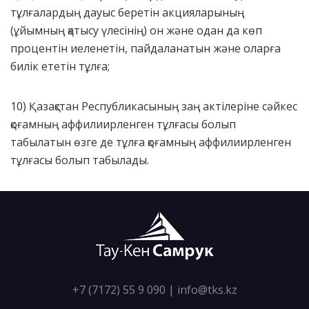
тұлғалардың дауыс беретiн акцияларының
(ұйымның қатысу үлесінің) он және одан да көп
процентiн иеленетiн, пайдаланатын және оларға
билiк ететiн тұлға;
10) Қазақстан Республикасының заң актiлерiне сәйкес
қоғамның аффилиирленген тұлғасы болып
табылатын өзге де тұлға қоғамның аффилиирленген
тұлғасы болып табылады.
+7 (7172) 55 9 090
|
info@tks.kz