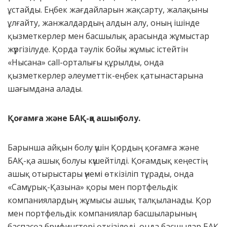
ұстайды. Еңбек жағдайларын жақсарту, жалақыны
ұлғайту, жанжалдардың алдын алу, оның ішінде
қызметкерлер мен басшылық арасында жұмыстар
жүргізілуде. Қорда тәулік бойы жұмыс істейтін
«Нысана» call-орталығы құрылды, онда
қызметкерлер әлеуметтік-еңбек қатынастарына
шағымдана алады.
Қоғамға және БАҚ-қа ашық болу.
Барынша айқын болу үшін Қордың қоғамға және
БАҚ-қа ашық болуы күшейтілді. Қоғамдық кеңестің
ашық отырыстары үнемі өткізіліп тұрады, онда
«Самұрық-Қазына» қоры мен портфельдік
компаниялардың жұмысы ашық талқыланады. Қор
мен портфельдік компаниялар басшыларының
баспасөз брифингтері өткізіледі, онда басшылар БАҚ