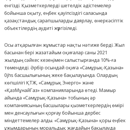
енгізді. Қызметкерлерді шетелдік әдістемелер
бойынша оқыту, еңбек қауіпсіздігі саласында
қазақстандық сарапшыларды даярлау, өнеркәсіптік
объектілердің аудиті жүргізіледі.
Осы атқарылған жұмыстар нақты нәтиже берді. Жыл
басынан бері жазатайым оқиғалар саны 2021
жылдың сәйкес кезеңімен салыстырғанда 10%-ға
төмендеді. Әрбір осындай оқиға «Самұрық-Қазына»
0jhs басшылығының жеке бақылауында. Олардың
көпшілігі ҚТЖ, «Самұрық Энерго» және
«ҚазМұнайГаз» компанияларында өтеді. Мамыр
айында «Самұрық-Қазына» тобының әр
компаниясының басшылары қызметкерлердің өмірі
мен денсаулығын қорғау бойынша дербес
міндеттемелер алды. «Самұрық-Қазына» қоры еңбек
ұжымдарының моральдық жағдайын бақылауда