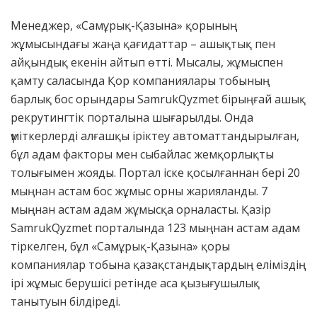
Менеджер, «Самұрық-Қазына» қорының
жұмысындағы жаңа қағидаттар – ашықтық пен
айқындық екенін айтып өтті. Мысалы, жұмыспен
қамту саласында Қор компаниялары тобының
барлық бос орындары SamrukQyzmet бірыңғай ашық
рекрутингтік порталына шығарылды. Онда
үміткерлерді алғашқы іріктеу автоматтандырылған,
бұл адам факторы мен сыбайлас жемқорлықты
толығымен жояды. Портал іске қосылғаннан бері 20
мыңнан астам бос жұмыс орны жарияланды. 7
мыңнан астам адам жұмысқа орналасты. Қазір
SamrukQyzmet порталында 123 мыңнан астам адам
тіркелген, бұл «Самұрық-Қазына» қоры
компаниялар тобына қазақстандықтардың еліміздің
ірі жұмыс берушісі ретінде аса қызығушылық
танытуын білдіреді.