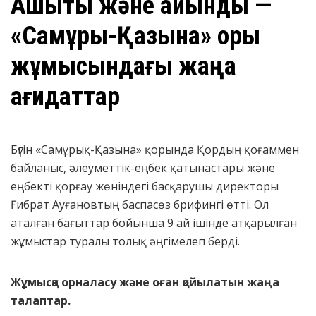
Ашықтық және айқындық —
«Самұрық-Қазына» қоры
жұмысындағы жаңа
қағидаттар
Бүгін «Самұрық-Қазына» қорында Қордың қоғаммен
байланыс, әлеуметтік-еңбек қатынастары және
еңбекті қорғау жөніндегі басқарушы директоры
Ғибрат Ауғановтың баспасөз брифингі өтті. Ол
аталған бағыттар бойынша 9 ай ішінде атқарылған
жұмыстар туралы толық әңгімелеп берді.
Жұмысқа орналасу және оған қойылатын жаңа
талаптар.