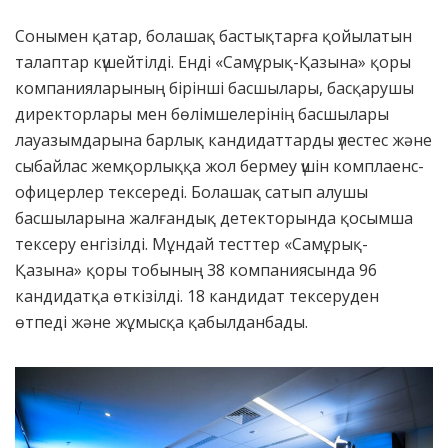
Сонымен қатар, болашақ бастықтарға қойылатын
талаптар күшейтілді. Енді «Самұрық-Қазына» қоры
компанияларының бірінші басшылары, басқарушы
директорлары мен бөлімшелерінің басшылары
лауазымдарына барлық кандидаттарды үлестес және
сыбайлас жемқорлыққа жол бермеу үшін комплаенс-
офицерлер тексереді. Болашақ сатып алушы
басшыларына жалғандық детекторында қосымша
тексеру енгізілді. Мұндай тесттер «Самұрық-
Қазына» қоры тобының 38 компаниясында 96
кандидатқа өткізілді. 18 кандидат тексеруден
өтпеді және жұмысқа қабылданбады.