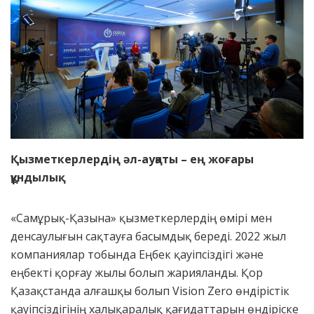
Қызметкерлердің әл-ауқаты – ең жоғары
құндылық.
«Самұрық-Қазына» қызметкерлердің өмірі мен
денсаулығын сақтауға басымдық береді. 2022 жыл
компаниялар тобында Еңбек қауіпсіздігі және
еңбекті қорғау жылы болып жарияланды. Қор
Қазақстанда алғашқы болып Vision Zero өндірістік
қауіпсіздігінің халықаралық қағидаттарын өндіріске