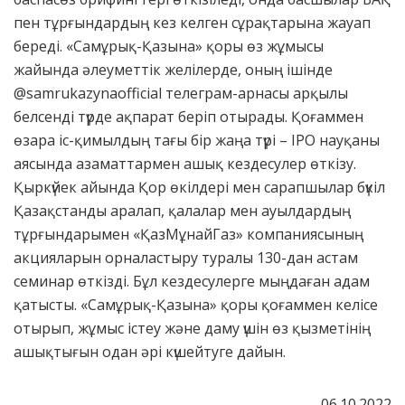
пен тұрғындардың кез келген сұрақтарына жауап
береді. «Самұрық-Қазына» қоры өз жұмысы
жайында әлеуметтік желілерде, оның ішінде
@samrukazynaofficial телеграм-арнасы арқылы
белсенді түрде ақпарат беріп отырады. Қоғаммен
өзара іс-қимылдың тағы бір жаңа түрі – IPO науқаны
аясында азаматтармен ашық кездесулер өткізу.
Қыркүйек айында Қор өкілдері мен сарапшылар бүкіл
Қазақстанды аралап, қалалар мен ауылдардың
тұрғындарымен «ҚазМұнайГаз» компаниясының
акцияларын орналастыру туралы 130-дан астам
семинар өткізді. Бұл кездесулерге мыңдаған адам
қатысты. «Самұрық-Қазына» қоры қоғаммен келісе
отырып, жұмыс істеу және даму үшін өз қызметінің
ашықтығын одан әрі күшейтуге дайын.
06.10.2022