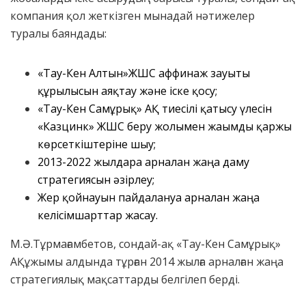
компания қол жеткізген мынадай нәтижелер
туралы баяндады:
«Тау-Кен Алтын»ЖШС аффинаж зауыты
құрылысын аяқтау және іске қосу;
«Тау-Кен Самұрық» АҚ тиесілі қатысу үлесін
«Казцинк» ЖШС беру жолымен жағымды қаржы
көрсеткіштеріне шығу;
2013-2022 жылдарға арналған жаңа даму
стратегиясын әзірлеу;
Жер қойнауын пайдалануға арналған жаңа
келісімшарттар жасау.
М.Ә.Тұрмағамбетов, сондай-ақ «Тау-Кен Самұрық»
АҚұжымы алдында тұрған 2014 жылға арналған жаңа
стратегиялық мақсаттарды белгілеп берді.