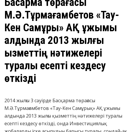
Басқарма төрағасы
М.Ә.Тұрмағамбетов «Тау-
Кен Самұрық» АҚ ұжымы
алдында 2013 жылғы
қызметтің нәтижелері
туралы есепті кездесу
өткізді
2014 жылғы 3 сәуірде Басқарма төрағасы
М.Ә.Тұрмағамбетов «Тау-Кен Самұрық» АҚ ұжымы
алдында 2013 жылғы қызметтің нәтижелері туралы
есепті кездесу өткізді, онда Инвестициялық
жобаларды іске асырудың барысы туралы, сондай-ақ