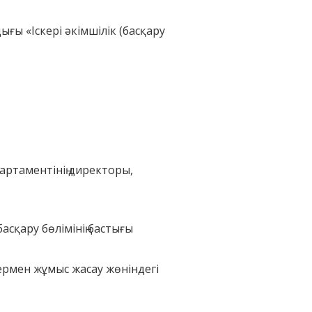
ғы «Іскері әкімшілік (басқару
партаментінің директоры,
басқару бөлім
інің
бастығы
ермен жұмыс жасау жөніндегі