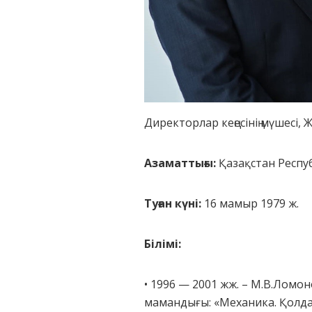
Директорлар кеңесінің мүшесі, 
Азаматтығы:
Қазақстан Респу
Туған күні:
16 мамыр 1979 ж.
Білімі:
• 1996 — 2001 жж. – М.В.Ломо
мамандығы: «Механика. Қолд