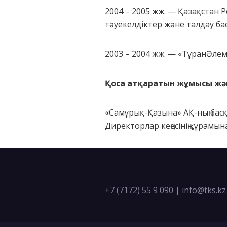
2004 – 2005 жж. — Қазақстан 
тәуекелдіктер және талдау б
2003 – 2004 жж. — «ТұранӘлем
Қоса атқаратын жұмысы жән
«Самұрық-Қазына» АҚ-ның басқ
Директорлар кеңесінің құрамына
+7 (7172) 55 9 090
|
info@tks.kz