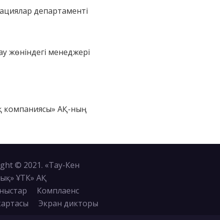
рациялар департаменті
ау жөніндегі менеджері
қ компаниясы» АҚ-ның
ght © 2021. «Тау-Кен
ық» ҰТК» АҚ
ныстар
Комплаенс
картасы
Экран дикторы