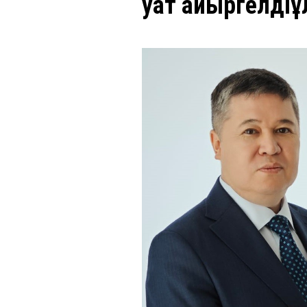
Қуат Қайыргелді