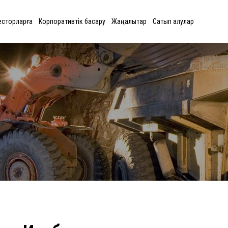
есторларға
Корпоративтік басқару
Жаңалықтар
Сатып алулар