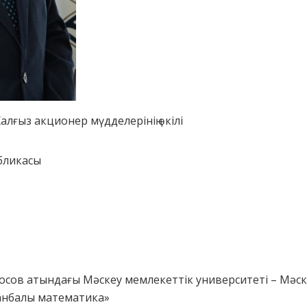
Жалғыз акционер мүдделерінің өкілі
бликасы
носов атындағы Мәскеу мемлекеттік университеті – Мәск
анбалы математика»