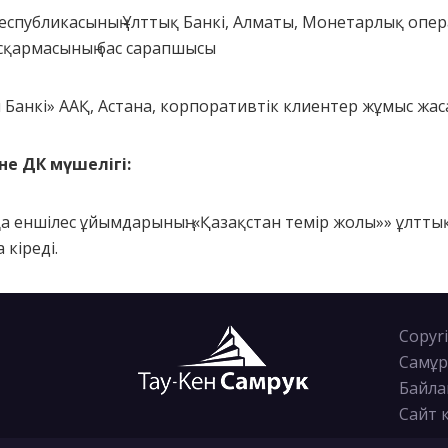
Республикасының Ұлттық Банкі, Алматы, Монетарлық опе
асқармасының бас сарапшысы
 Банкі» ААҚ, Астана, корпоративтік клиентер жұмыс жас
е ДК мүшелігі:
а еншілес ұйымдарының: «Қазақстан темір жолы»» ұлтты
 кіреді.
Copyri
Самұр
Байла
Сайт 