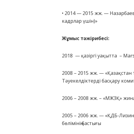
• 2014 — 2015 жж. — Назарбае
кадрлар үшін)»
Жұмыс тәжірибесі:
2018 — қазіргі уақытта – Mar
2008 – 2015 жж. — «Қазақстан 
Тәуекелдіктерді басқару комит
2006 – 2008 жж. – «МЖЗҚ» жин
2005 – 2006 жж. — «ҚДБ-Лизин
бөлімінің бастығы