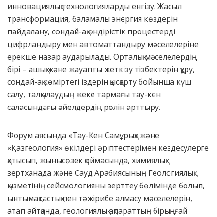
инновациялық технологияларды енгізу. Жасыл
трансформация, баламалы энергия көздерін
пайдалану, сондай-ақ өндірістік процестерді
цифрландыру мен автоматтандыру мәселелеріне
ерекше назар аударылады. Орталық мәселелердің
бірі – ашық және жауапты жеткізу тізбектерін құру,
сондай-ақ көміртегі іздерін қысқарту бойынша күш
салу, талқылаудың жеке тармағы тау-кен
саласындағы әйелдердің рөлін арттыру.
Форум аясында «Тау-Кен Самұрық» және
«Қазгеология» өкілдері әріптестерімен кездесулерге
қатысып, жынысөзек қоймасында, химиялық
зертханада және Сауд Арабиясының Геологиялық
қызметінің сейсмологияны зерттеу бөлімінде болып,
ынтымақтастық пен тәжірибе алмасу мәселелерін,
атап айтқанда, геологиялық ақпараттың бірыңғай