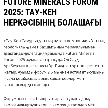
FUTURE MINERALS FORUM
2025: ТАУ-КЕН
ӨНЕРКӘСІБІНІҢ БОЛАШАҒЫ
«Тау-Кен Самұрық» ұлттық тау-кен компаниясы Ұлттық
геологиялық қызмет басшысының төрағалығымен
қазақстандық делегация құрамында Future Minerals
Forum 2025 жұмысына қатысуда. Ол Сауд
Арабиясының астанасы Эр-Риядта төртінші рет өтіп
жатыр. Ауқымды форум 2,5 мыңнан астам қатысушыны
– сала көшбасшыларын, саясаткерлер мен
сарапшыларды жинады.
Форумның негізгі тақырыптары – тұрақты даму,
экологиялық жауапкершілікке жаңа тәсілдер мен