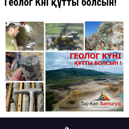
Геолог Күні құтты болсын!