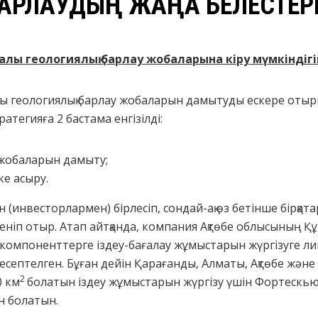
БАРЛАУДЫҢ ЖАҢА БЕЛЕСТЕР
алы геологиялық барлау жобаларына кіру мүмкіндігі
геологиялық барлау жобаларын дамытуды ескере отыры
атегияға 2 бастама енгізілді:
 жобаларын дамыту;
е асыру.
 (инвесторлармен) бірлесіп, сондай-ақ өз бетінше бірқата
еніп отыр. Атап айтқанда, компания Ақтөбе облысының 
компоненттерге іздеу-бағалау жұмыстарын жүргізуге лиц
есептелген. Бұған дейін Қарағанды, Алматы, Ақтөбе жә
2
0 км
болатын іздеу жұмыстарын жүргізу үшін Фортескью
н болатын.