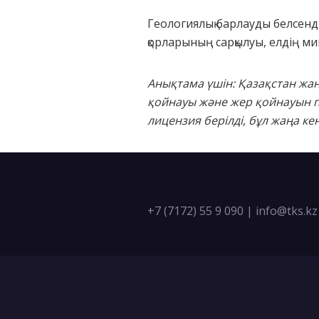
Геологиялық барлауды белсенді
қорларының сарқылуы, елдің м
Анықтама үшін: Қазақстан жа
қойнауы және жер қойнауын п
лицензия берілді, бұл жаңа к
+7 (7172) 55 9 090
|
info@tks.kz