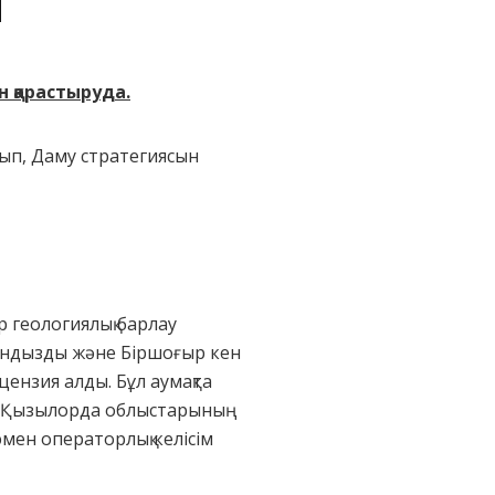
І
н қарастыруда.
п, Даму стратегиясын
р геологиялық барлау
Құндызды және Біршоғыр кен
ензия алды. Бұл аумақта
не Қызылорда облыстарының
мен операторлық келісім