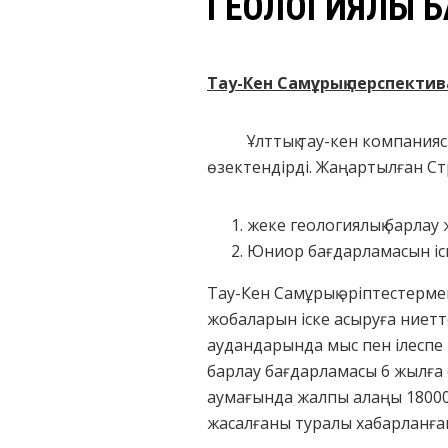
ГЕОЛОГИЯЛЫҚ 
Тау-Кен Самұрық перспектив
Ұлттық тау-кен компаниясы 
өзектендірді. Жаңартылған Стр
жеке геологиялық барлау
Юниор бағдарламасын іск
Тау-Кен Самұрық әріптестермен
жобаларын іске асыруға ниетт
аудандарында мыс пен ілеспе 
барлау бағдарламасы 6 жылға 
аумағында жалпы алаңы 1800
жасалғаны туралы хабарланға