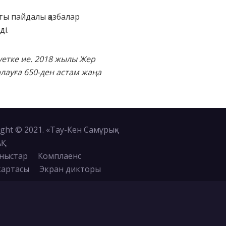
тты пайдалы қазбалар
і.
етке ие. 2018 жылы Жер
лауға 650-ден астам жаңа
ght © 2021. «Тау-Кен Самұрық»
АҚ
ныстар
Комплаенс
картасы
Экран дикторы