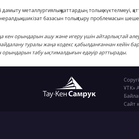
 дамыту металлургиялық қуаттардың толық жүктелмеуі, қа
инералдық-шикізат базасын толықтыру проблемасын шешед
ңа кен орындарын ашу және игеру үшін айтарлықтай әлеу
айдалану туралы жаңа кодекс қабылданғаннан кейін бар
ен орындарын табу ықтималдығын едәуір арттырады.
Copyri
ҰТК» 
Байла
Сайт 