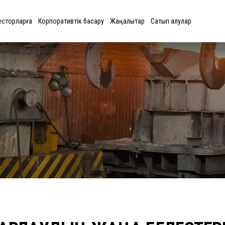
есторларға
Корпоративтік басқару
Жаңалықтар
Сатып алулар