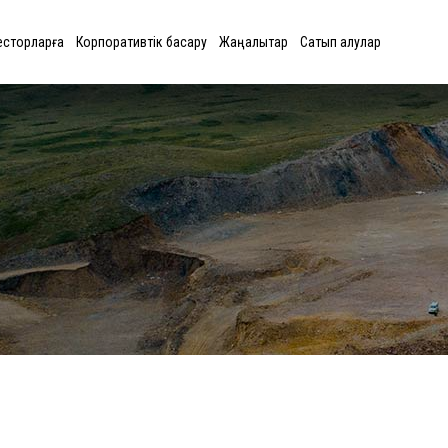
есторларға
Корпоративтік басқару
Жаңалықтар
Сатып алулар