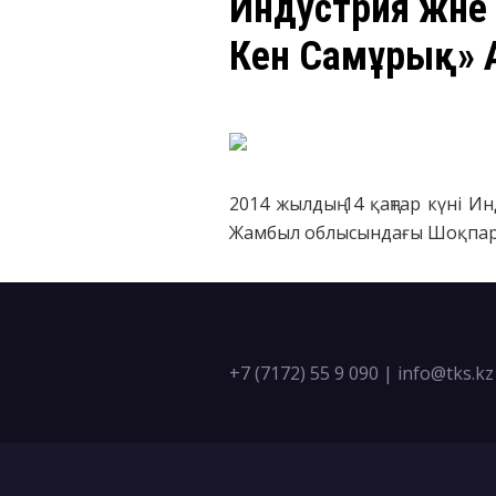
Индустрия және
Кен Самұрық» 
2014 жылдың 14 қаңтар күні 
Жамбыл облысындағы Шоқпар к
+7 (7172) 55 9 090
|
info@tks.kz