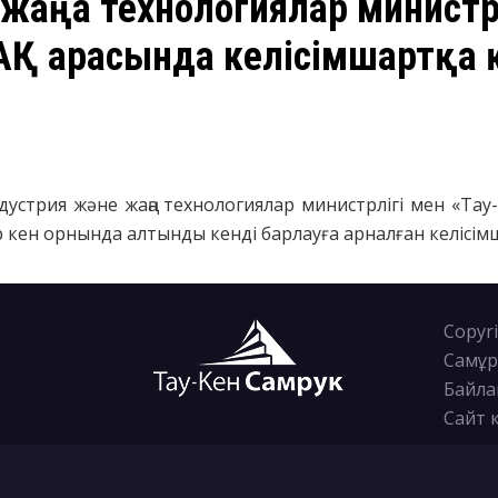
 жаңа технологиялар министрл
АҚ арасында келісімшартқа 
Индустрия және жаңа технологиялар министрлігі мен «Та
ен орнында алтынды кенді барлауға арналған келісім
Copyri
Самұр
Байла
Сайт 