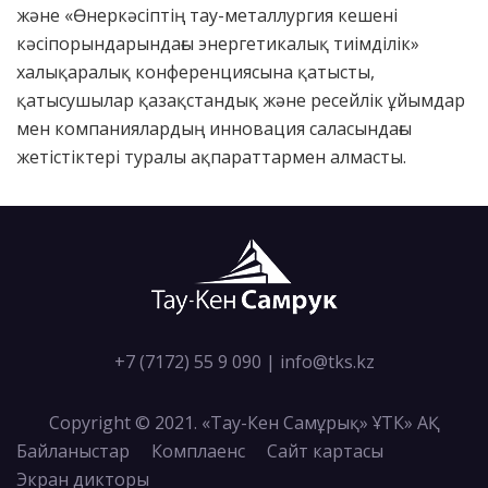
және «Өнеркәсіптің тау-металлургия кешені
кәсіпорындарындағы энергетикалық тиімділік»
халықаралық конференциясына қатысты,
қатысушылар қазақстандық және ресейлік ұйымдар
мен компаниялардың инновация саласындағы
жетістіктері туралы ақпараттармен алмасты.
+7 (7172) 55 9 090
|
info@tks.kz
Copyright © 2021. «Тау-Кен Самұрық» ҰТК» АҚ
Байланыстар
Комплаенс
Сайт картасы
Экран дикторы