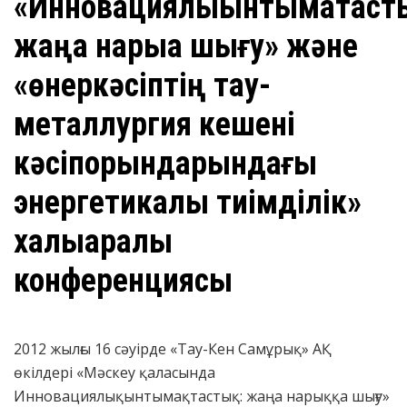
«Инновациялықынтымақтасты
жаңа нарыққа шығу» және
«өнеркәсіптің тау-
металлургия кешені
кәсіпорындарындағы
энергетикалық тиімділік»
халықаралық
конференциясы
2012 жылғы 16 сәуірде «Тау-Кен Самұрық» АҚ
өкілдері «Мәскеу қаласында
Инновациялықынтымақтастық: жаңа нарыққа шығу»