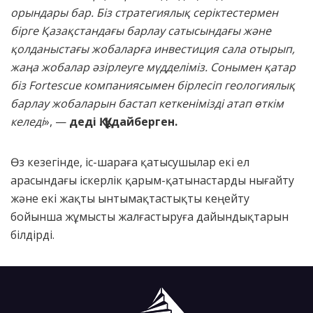
орындары бар. Біз стратегиялық серіктестермен
бірге Қазақстандағы барлау сатысындағы және
қолданыстағы жобаларға инвестиция сала отырып,
жаңа жобалар әзірлеуге мүдделіміз. Сонымен қатар
біз Fortescue компаниясымен бірлесіп геологиялық
барлау жобаларын бастап кеткенімізді атап өткім
келеді
», —
деді Қ. Құдайберген.
Өз кезегінде, іс-шараға қатысушылар екі ел
арасындағы іскерлік қарым-қатынастарды нығайту
және екі жақты ынтымақтастықты кеңейту
бойынша жұмысты жалғастыруға дайындықтарын
білдірді.