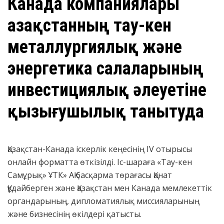
Канада компаниялары
Қазақстанның тау-кен
металлургиялық және
энергетика салаларының
инвестициялық әлеуетіне
қызығушылық танытуда
Қазақстан-Канада іскерлік кеңесінің IV отырысы
онлайн форматта өткізілді. Іс-шараға «Тау-кен
Самұрық» ҰТК» АҚ басқарма төрағасы Қанат
Құдайберген және Қазақстан мен Канада мемлекеттік
органдарының, дипломатиялық миссияларының
және бизнесінің өкілдері қатысты.