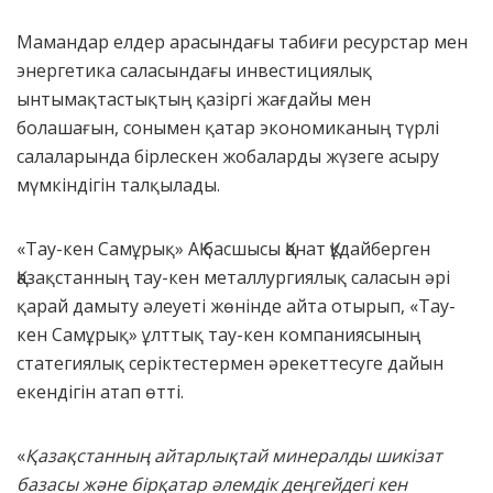
Мамандар елдер арасындағы табиғи ресурстар мен
энергетика саласындағы инвестициялық
ынтымақтастықтың қазіргі жағдайы мен
болашағын, сонымен қатар экономиканың түрлі
салаларында бірлескен жобаларды жүзеге асыру
мүмкіндігін талқылады.
«Тау-кен Самұрық» АҚ басшысы Қанат Құдайберген
Қазақстанның тау-кен металлургиялық саласын әрі
қарай дамыту әлеуеті жөнінде айта отырып, «Тау-
кен Самұрық» ұлттық тау-кен компаниясының
статегиялық серіктестермен әрекеттесуге дайын
екендігін атап өтті.
«
Қазақстанның айтарлықтай минералды шикізат
базасы және бірқатар әлемдік деңгейдегі кен