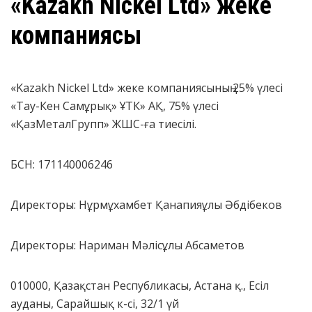
«Kazakh Nickel Ltd» жеке
компаниясы
«Kazakh Nickel Ltd» жеке компаниясының 25% үлесі
«Тау-Кен Самұрық» ҰТК» АҚ, 75% үлесі
«ҚазМеталГрупп» ЖШС-ға тиесілі.
БСН: 171140006246
Директоры: Нұрмұхамбет Қанапияұлы Әбдібеков
Директоры: Нариман Мәлісұлы Абсаметов
010000, Қазақстан Республикасы, Астана қ., Есіл
ауданы, Сарайшық к-сі,
32/1
үй