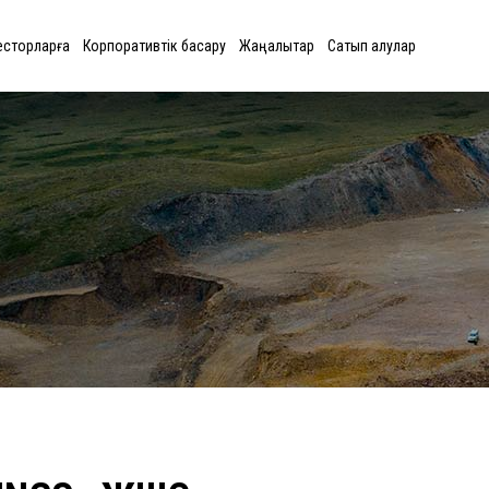
есторларға
Корпоративтік басқару
Жаңалықтар
Сатып алулар