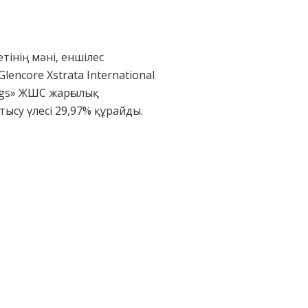
тінің мәні, еншілес
ncore Xstrata International
ings» ЖШС жарғылық
ысу үлесі 29,97% құрайды.