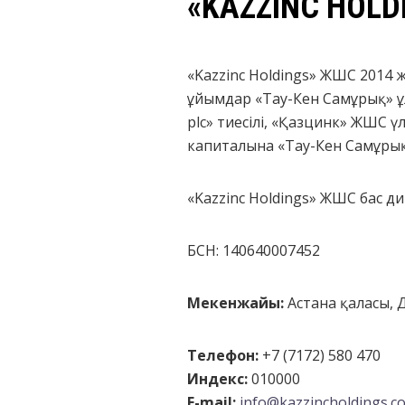
«KAZZINC HOL
«Kazzinc Holdings» ЖШС 2014 
ұйымдар «Тау-Кен Самұрық» ұл
plc» тиесілі, «Қазцинк» ЖШС ү
капиталына «Тау-Кен Самұрық»
«Kazzinc Holdings» ЖШС бас 
БСН: 140640007452
Мекенжайы:
Астана қаласы, Д
Телефон:
+7 (7172) 580 470
Индекс:
010000
E-mail:
info@kazzincholdings.c