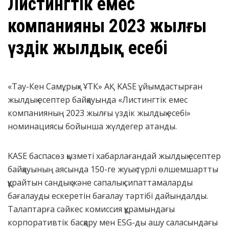
Листингтік емес
компанияның 2023 жылғы
үздік жылдық есебі
«Тау-Кен Самұрық» ҰТК» АҚ KASE ұйымдастырған
жылдық есептер байқауында «Листингтік емес
компанияның 2023 жылғы үздік жылдық есебі»
номинациясы бойынша жүлдегер атанды.
KASE баспасөз қызметі хабарлағандай жылдық есептер
байқауының аясында 150-ге жуық түрлі өлшемшартты
құрайтын сандық және сапалық сипаттамаларды
бағалауды ескеретін бағалау тәртібі дайындалды.
Талаптарға сәйкес комиссия құрамындағы
корпоративтік басқару мен ESG-ды ашу саласындағы