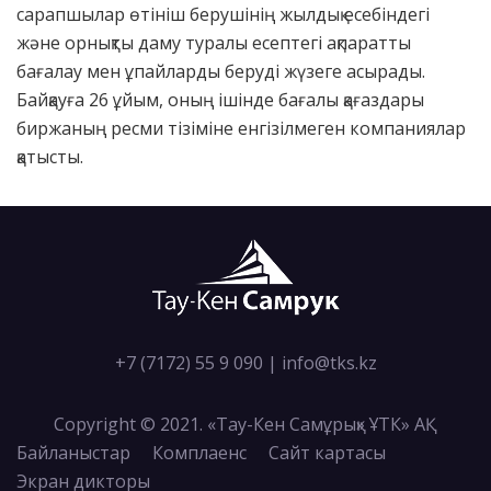
сарапшылар өтініш берушінің жылдық есебіндегі
және орнықты даму туралы есептегі ақпаратты
бағалау мен ұпайларды беруді жүзеге асырады.
Байқауға 26 ұйым, оның ішінде бағалы қағаздары
биржаның ресми тізіміне енгізілмеген компаниялар
қатысты.
+7 (7172) 55 9 090
|
info@tks.kz
Copyright © 2021. «Тау-Кен Самұрық» ҰТК» АҚ
Байланыстар
Комплаенс
Сайт картасы
Экран дикторы