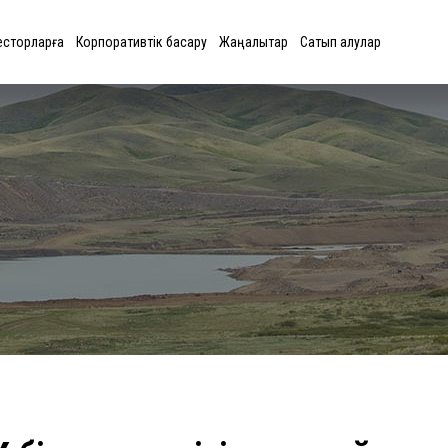
есторларға
Корпоративтік басқару
Жаңалықтар
Сатып алулар