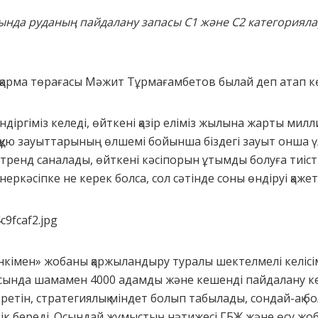
ында руданың пайдалану запасы С1 және С2 категори
сқарма төрағасы Мәжит Тұрмағамбетов былай деп атап кө
ндіргіміз келеді, өйткені қазір еліміз жылына жарты мил
құю зауыттарының өлшемі бойынша біздегі зауыт онша 
 тренд саналады, өйткені кәсіпорын ұтымды болуға тиісті
еркәсіпке не керек болса, сол сәтінде соны өндіруі қажет
кімен» жобаны қаржыландыру туралы шектелмелі келісімге
сында шамамен 4000 адамды және кешенді пайдалану к
еретін, стратегиялық міндет болып табылады, сондай-ақ 
дік береді. Осындай жұмыстың нәтижесі ГБЖ және өсу жоб