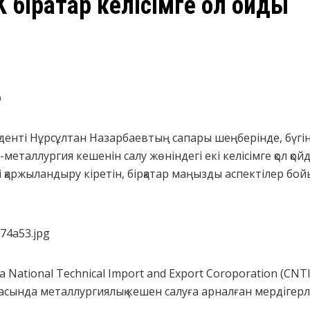
бірқатар келісімге қол қойды
р
денті Нұрсұлтан Назарбаевтың сапары шеңберінде, бүгі
еталлургия кешенін салу жөніндегі екі келісімге қол қо
 қаржыландыру кіретін, бірқатар маңызды аспектілер бой
a National Technical Import and Export Coroporation (CN
ында металлургиялық кешен салуға арналған мердігерлікт