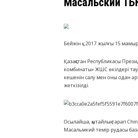
Масальский ТБК 
Бейжін қ., 2017 жылғы 15 мамы
Қазақстан Республикасы Прези
комбинаты» ЖШС өкілдері тау-м
кешенін салу мен оны одан әрі
жеткізілді.
Осылайша, қытайлық тарап Chin
Масальмкий темір рудасы базас