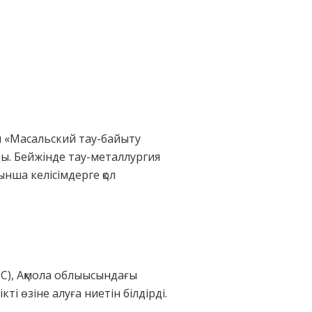
н «Масальский тау-байыту
йды. Бейжінде тау-металлургия
ынша келісімдерге қол
TIC), Ақмола облыысындағы
і өзіне алуға ниетін білдірді.