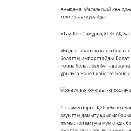
Анықтама.
Масальский кен орн
млн тонн
а құрайды
.
«Тау-Кен Самұрық» ҰТК» АҚ Ба
«Біздің сапасы жоғары болат ө
болатты импорттайды. Болат 
тонна болат. Бұл бүгінде жаңа
құрылуға және бизнеске және өн
Сонымен бірге, ҚХР «Эксим Бан
зауытты дамыту құрылыс бары
жұмыспен қамтуға мүмкіндік б
қажеттілігінен арылуға мүмкін