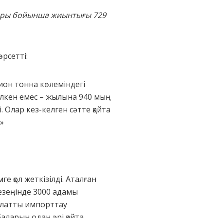
ялары бойынша жиынтығы
729
рсетті:
лион тонна көлеміндегі
үлкен емес – жылына 940 мың
. Олар кез-келген сәтте қайта
»
 қол жеткізілді. Аталған
езеңінде 3000 адамы
болатты импорттау
аларын одан әрі қайта