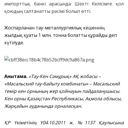
импорттық банкі арасында Шекті Келісімге қол
қоюдың салтанатты рәсімі болып өтті.
Жоспарланған тау-металлургиялық кешеннің
жылдық қуаты 1 млн. тонна болатты құрайды деп
күтілуде.
Анықтама.
«Тау-Кен Самұрық» АҚ жобасы –
«Масальский тау-байыту комбинаты» – Масальский
темір кен орнының жер қойнауын пайдаланушысы.
Кен орны Қазақстан Республикасы, Ақмола облысы,
Жарқайын ауданында орналасқан.
ҚР Үкіметінің Ү04.10.2011 ж. №1137 Қаулысына