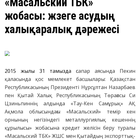
«Масальский ТБК»
жобасы: жүзеге асудың
халықаралық дәрежесі
2015 жылғы 31 тамызда с
апар аясында Пекин
қаласында қос мемлекет басшылары: Қазақстан
Республикасының Президенті Нұрсұлтан Назарбаев
пен Қытай Халық Республикасының Төрағасы Си
Цзиньпиннің алдында «Тау-Кен Самұрық» АҚ
Ақмола облысындағы «Масальский» темір кен
орнының негізіндегі металлургиялық кешеннің
құрылысы» жобасына кредит желісін беру туралы
«Масальский ТБК» ЖШС мен Қытайдың экспорттық-