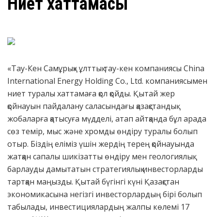
Ниет хаттамасы
«Тау-Кен Самұрық» ұлттық тау-кен компаниясы China
International Energy Holding Co., Ltd. компаниясымен
ниет туралы хаттамаға қол қойды. Қытай жер
қойнауын пайдалану саласындағы қазақстандық
жобаларға қатысуға мүдделі, атап айтқанда бұл арада
сөз темір, мыс және хромды өндіру туралы болып
отыр. Біздің еліміз үшін жердің терең қойнауында
жатқан сапалы шикізатты өндіру мен геологиялық
барлауды дамытатын стратегиялық инвесторларды
тартқан маңызды. Қытай бүгінгі күні Қазақстан
экономикасына негізгі инвесторлардың бірі болып
табылады, инвестициялардың жалпы көлемі 17