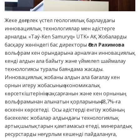
Жеке дөңгелек үстел геологиялық барлаудағы
инновациялық технологиялар мен әдістерге
арналды. «Taý-Ken Samuryq» UTK» АҚ Жобаларды
басқару жөніндегі бас директоры
Әсел Рахимова
вольфрам кен орындарына арналған инновациялық
кенді алдын ала байыту және үймелеп шаймалау
технологиясы туралы баяндама жасады.
Инновациялық жобаны алдын ала бағалау кен
орнын игеру жобасының экономикалық
көрсеткіштерінің жақсарғанын және кен орнының
вольфрамынан алынатын қорларының 48,7%-ға
өскенін көрсетеді. Осы әдістерді енгізу жобаның
бәсекелес жобалар алдындағы технологиялық
артықшылықтарын қамтамасыз етеді, минералдық
ресурстарды неғұрлым кешенді пайдалануға,