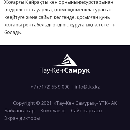
Жоғарғы Қайрақты кен орнының ресурстарынан
өндірілетін тауарлық өнімнің номенклатурасын
кеңейтуге және сайып келгенде, қосылған құны
жоғары рентабельді өндіріс құруға ықпал ететін
болады.
+7 (7172) 55 9 090
|
info@tks.kz
Copyright © 2021. «Тау-Кен Самұрық» ҰТК» АҚ
Байланыстар
Комплаенс
Сайт картасы
Экран дикторы