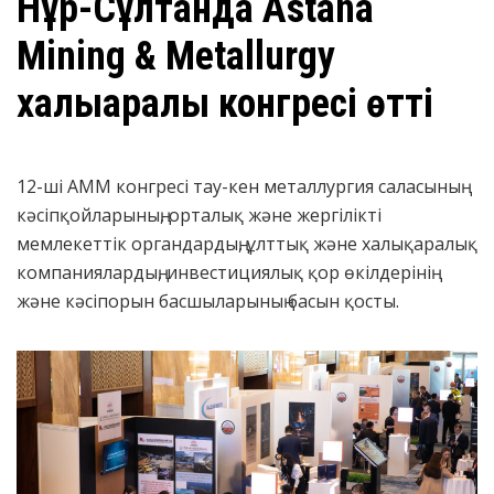
Нұр-Сұлтанда Astana
Mining & Metallurgy
халықаралық конгресі өтті
12-ші АММ конгресі тау-кен металлургия саласының
кәсіпқойларының, орталық және жергілікті
мемлекеттік органдардың, ұлттық және халықаралық
компаниялардың, инвестициялық қор өкілдерінің
және кәсіпорын басшыларының басын қосты.