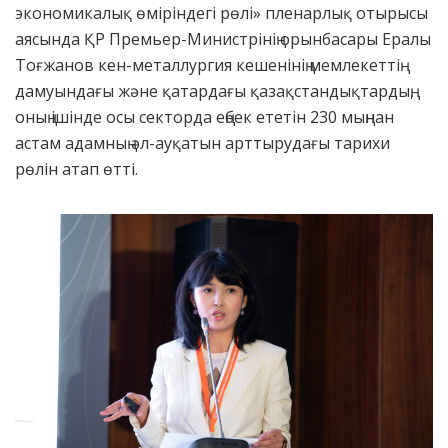
экономикалық өміріндегі рөлі» пленарлық отырысы
аясында ҚР Премьер-Министрінің орынбасары Ералы
Тоғжанов кен-металлургия кешенінің мемлекеттің
дамуындағы және қатардағы қазақстандықтардың,
оның ішінде осы секторда еңбек ететін 230 мыңнан
астам адамның әл-ауқатын арттырудағы тарихи
рөлін атап өтті.