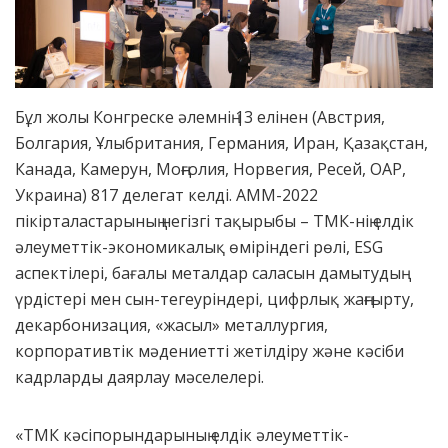
Бұл жолы Конгреске әлемнің 13 елінен (Австрия,
Болгария, Ұлыбритания, Германия, Иран, Қазақстан,
Канада, Камерун, Моңғолия, Норвегия, Ресей, ОАР,
Украина) 817 делегат келді. АММ-2022
пікірталастарының негізгі тақырыбы – ТМК-нің елдік
әлеуметтік-экономикалық өміріндегі рөлі, ESG
аспектілері, бағалы металдар саласын дамытудың
үрдістері мен сын-тегеуріндері, цифрлық жаңғырту,
декарбонизация, «жасыл» металлургия,
корпоративтік мәдениетті жетілдіру және кәсіби
кадрларды даярлау мәселелері.
«ТМК кәсіпорындарының елдік әлеуметтік-