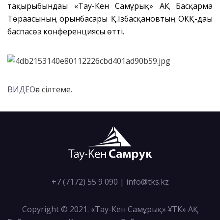
тақырыбындағы «Тау-Кен Самұрық» АҚ Басқарма
Төрағасының орынбасары Қ.Ізбасқановтың ОКҚ-дағы
баспасөз конференциясы өтті.
ВИДЕО
ға сілтеме.
+7 (7172) 55 9 090
|
info@tks.kz
Copyright © 2021. «Тау-Кен Самұрық» ҰТК» АҚ