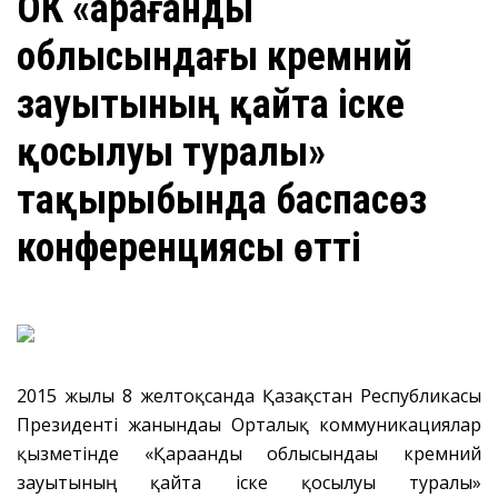
ОКҚ ​«Қарағанды
облысындағы кремний
зауытының қайта іске
қосылуы туралы»
тақырыбында баспасөз
конференциясы өтті
2015 жылғы 8 желтоқсанда Қазақстан Республикасы
Президенті жанындағы Орталық коммуникациялар
қызметінде «Қарағанды облысындағы кремний
зауытының қайта іске қосылуы туралы»