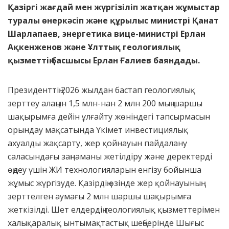
Қазіргі жағдай мен жүргізіліп жатқан жұмыстар
туралы өнеркәсіп және құрылыс министрі Қанат
Шарлапаев, энергетика вице-министрі Ерлан
Ақкенженов және Ұлттық геологиялық
қызметтің басшысы Ерлан Ғалиев баяндады.
Президенттің 2026 жылдан бастап геологиялық
зерттеу алаңын 1,5 млн-нан 2 млн 200 мың шаршы
шақырымға дейін ұлғайту жөніндегі тапсырмасын
орындау мақсатында Үкімет инвестициялық
ахуалды жақсарту, жер қойнауын пайдалану
саласындағы заңнаманы жетілдіру және деректерді
өңдеу үшін ЖИ технологияларын енгізу бойынша
жұмыс жүргізуде. Қазірдің өзінде жер қойнауының
зерттелген аумағы 2 млн шаршы шақырымға
жеткізілді. Шет елдердің геологиялық қызметтерімен
халықаралық ынтымақтастық шеңберінде Шығыс