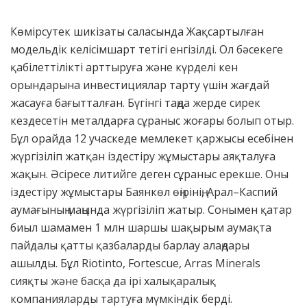
Көмірсутек шикізаты саласында Жақсартылған
модельдік келісімшарт тетігі енгізілді. Ол бәсекеге
қабілеттілікті арттыруға және күрделі кен
орындарына инвестициялар тарту үшін жағдай
жасауға бағытталған. Бүгінгі таңда жерде сирек
кездесетін металдарға сұраныс жоғары болып отыр.
Бұл орайда 12 учаскеде мемлекет қаржысы есебінен
жүргізіліп жатқан іздестіру жұмыстары аяқталуға
жақын. Әсіресе литийге деген сұраныс ерекше. Оны
іздестіру жұмыстары Баянкөл өңірінің, Арал–Каспий
аумағының маңында жүргізіліп жатыр. Сонымен қатар
биыл шамамен 1 млн шаршы шақырым аумақта
пайдалы қатты қазбаларды барлау алаңдары
ашылды. Бұл Riotinto, Fortescue, Arras Minerals
сияқты және басқа да ірі халықаралық
компанияларды тартуға мүмкіндік берді.