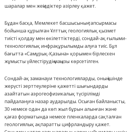
шаралар мен жеңілдіктер әзірлеу қажет.
Бұдан басқа, Мемлекет басшысының тапсырмасы
бойынша құрылған Ұлттық геологиялық қызмет
тиісті қолдау мен өкілеттіктерді, сондай-ақ ғылыми-
технологиялық инфрақұрылымды алуға тиіс. Бұл
бағытта «Самұрық-Қазына» қорымен бірлескен
жұмысты үйлестірудің маңызы көрсетілген.
Сондай-ақ заманауи технологияларды, оның ішінде
жерүсті зерттеулеріне қажетті шығындарды
азайтатын аэрогеофизикалық түсірілімді
пайдалануға назар аударылды. Осыған байланысты,
30 немесе одан да көп жыл бұрын алынған және
қағаз форматында немесе пленкаларда сақталған
геологиялық ақпаратты цифрландыру қажет.