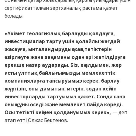
Сонымен қатар халықаралық қаржы ұйымдары үшін
сертификатталған зертханалық растама қажет
болады.
«Үкімет геологиялық барлауды қолдауға,
инвестициялар тарту үшін қолайлы жағдай
жасауға, ынталандырудың жаңа тетіктерін
әзірлеуге және заңнаманы одан әрі жетілдіруге
ерекше назар аударады. Біз, ең алдымен, жер
асты ұлттық байлығымызды мемлекеттік
компанияларға тапсыруымыз керек, барлау
жүргізіп, оны дамытып, игеріп, содан кейін
инвесторларды тартуымыз қажет. Сонда ғана
оның құны өседі және мемлекет пайда көреді.
Осы тетікті кеңінен қолдануымыз керек»,
— деп
атап өтті Олжас Бектенов.