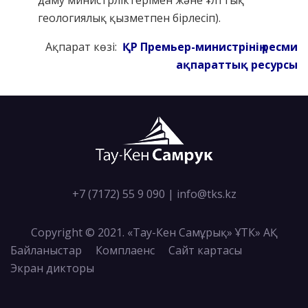
даму министрліктерімен және Ұлттық
геологиялық қызметпен бірлесіп).
Ақпарат көзі:
ҚР
Премьер
-м
инистрінің
ресми
ақпараттық
ресурсы
+7 (7172) 55 9 090
|
info@tks.kz
Copyright © 2021. «Тау-Кен Самұрық» ҰТК» АҚ
Байланыстар
Комплаенс
Сайт картасы
Экран дикторы