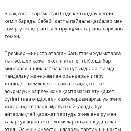
Бірақ соған қарамастан бізде кен өндіру деңгейі
кеміп барады. Себебі, қатты пайдалы қазбалар мен
көмірсутек қорын іздестіру жұмыстарының қарқыны
төмен.
Премьер-министр аталған бағыттағы жұмыстарға
тың тәсілдер қажет екенін атап өтті. Қолда бар
минералды-шикізат базасын ұтымды әрі тиімді
пайдалану және жаңа кен орындарын игеру
жөніндегі мемлекеттік саясаттың нақты іске
асырылуын әзірлеу және қамтамасыз ету қажет.
Бүгінгі таңда өндірілген қазбалардың сарқылуы және
жоғары қоспалардың болуы байқалады, бұл
айтарлықтай қаражат тартуды және өндіру мен
тазартудың жаңа технологияларын әзірлеуді талап
етеді. Ол үшін инвестицияларды тарту үшін нақты