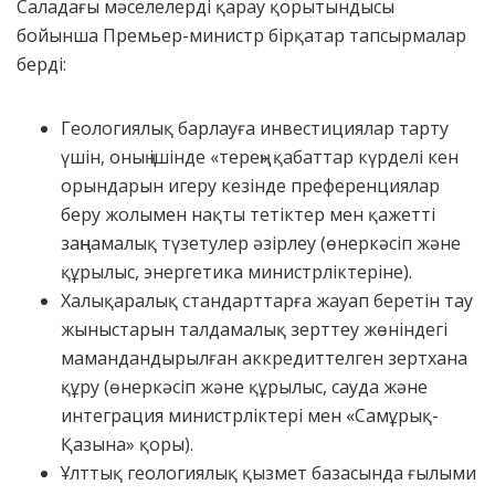
Саладағы мәселелерді қарау қорытындысы
бойынша Премьер-министр бірқатар тапсырмалар
берді:
Геологиялық барлауға инвестициялар тарту
үшін, оның ішінде «терең» қабаттар күрделі кен
орындарын игеру кезінде преференциялар
беру жолымен нақты тетіктер мен қажетті
заңнамалық түзетулер әзірлеу (өнеркәсіп және
құрылыс, энергетика министрліктеріне).
Халықаралық стандарттарға жауап беретін тау
жыныстарын талдамалық зерттеу жөніндегі
мамандандырылған аккредиттелген зертхана
құру (өнеркәсіп және құрылыс, сауда және
интеграция министрліктері мен «Самұрық-
Қазына» қоры).
Ұлттық геологиялық қызмет базасында ғылыми