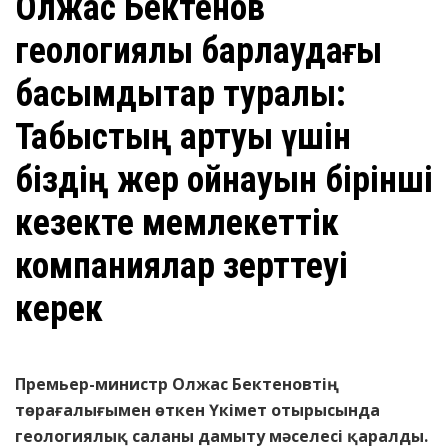
Олжас Бектенов
геологиялық барлаудағы
басымдықтар туралы:
Табыстың артуы үшін
біздің жер қойнауын бірінші
кезекте мемлекеттік
компаниялар зерттеуі
керек
Премьер-министр Олжас Бектеновтің
төрағалығымен өткен Үкімет отырысында
геологиялық саланы дамыту мәселесі қаралды.