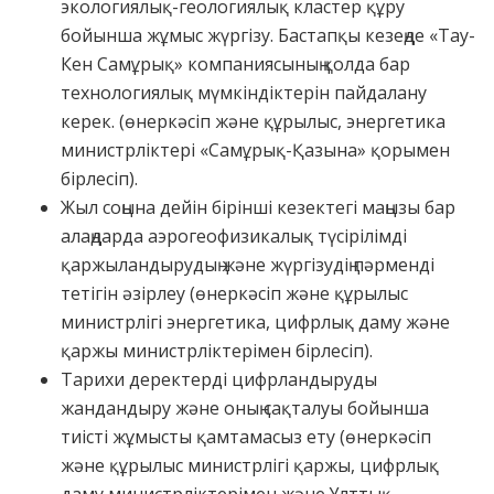
экологиялық-геологиялық кластер құру
бойынша жұмыс жүргізу. Бастапқы кезеңде «Тау-
Кен Самұрық» компаниясының қолда бар
технологиялық мүмкіндіктерін пайдалану
керек. (өнеркәсіп және құрылыс, энергетика
министрліктері «Самұрық-Қазына» қорымен
бірлесіп).
Жыл соңына дейін бірінші кезектегі маңызы бар
алаңдарда аэрогеофизикалық түсірілімді
қаржыландырудың және жүргізудің пәрменді
тетігін әзірлеу (өнеркәсіп және құрылыс
министрлігі энергетика, цифрлық даму және
қаржы министрліктерімен бірлесіп).
Тарихи деректерді цифрландыруды
жандандыру және оның сақталуы бойынша
тиісті жұмысты қамтамасыз ету (өнеркәсіп
және құрылыс министрлігі қаржы, цифрлық