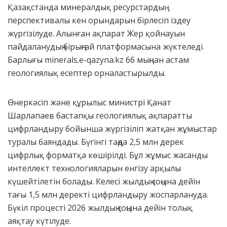
Қазақстанда минералдық ресурстардың
перспективалы кен орындарын бірлесіп іздеу
жүргізілуде. Алынған ақпарат Жер қойнауын
пайдаланудың бірыңғай платформасына жүктеледі.
Барлығы minerals.e-qazyna.kz 66 мыңнан астам
геологиялық есептер орналастырылды.
Өнеркәсіп және құрылыс министрі Қанат
Шарлапаев бастапқы геологиялық ақпаратты
цифрландыру бойынша жүргізіліп жатқан жұмыстар
туралы баяндады. Бүгінгі таңда 2,5 млн дерек
цифрлық форматқа көшірілді. Бұл жұмыс жасанды
интеллект технологияларын енгізу арқылы
күшейтілетін болады. Келесі жылдың соңына дейін
тағы 1,5 млн деректі цифрландыру жоспарлануда.
Бүкіл процесті 2026 жылдың соңына дейін толық
аяқтау күтілуде.