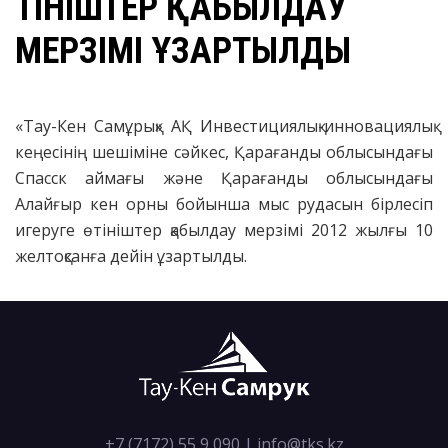
ӨТІНІШТЕР ҚАБЫЛДАУ
МЕРЗІМІ ҰЗАРТЫЛДЫ
«Тау-Кен Самұрық» АҚ Инвестициялық-инновациялық
кеңесінің шешіміне сәйкес, Қарағанды облысындағы
Спасск аймағы және Қарағанды облысындағы
Алайғыр кен орны бойынша мыс рудасын бірлесіп
игеруге өтініштер қабылдау мерзімі 2012 жылғы 10
желтоқсанға дейін ұзартылды.
+7 (7172) 55 9 090
|
info@tks.kz