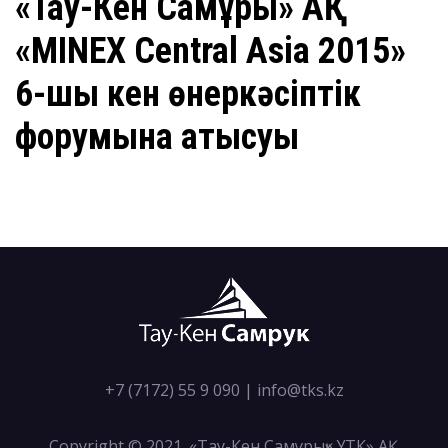
«Тау-Кен Самұрық» АҚ
«MINEX Central Asia 2015»
6-шы кен өнеркәсіптік
форумына қатысуы
+7 (7172) 55 9 090
|
info@tks.kz
Copyright © 2021. «Тау-Кен Самұрық» ҰТК» АҚ