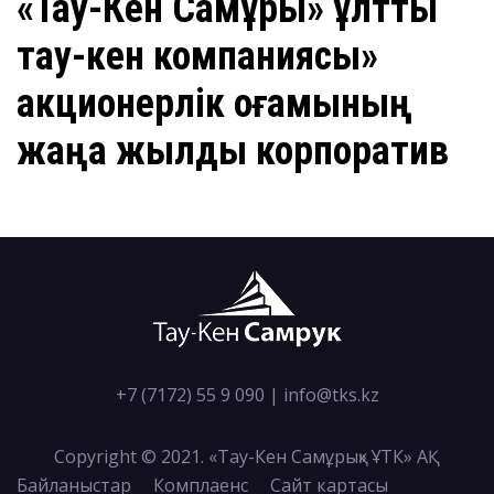
«Тау-Кен Самұрық» ұлттық
тау-кен компаниясы»
акционерлік қоғамының
жаңа жылдық корпоратив
+7 (7172) 55 9 090
|
info@tks.kz
Copyright © 2021. «Тау-Кен Самұрық» ҰТК» АҚ
Байланыстар
Комплаенс
Сайт картасы