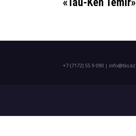
«Tau-Ken Temir
+7 (7172) 55 9 090
|
info@tks.kz