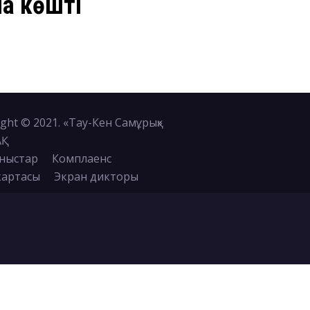
на көшті
ght © 2021. «Тау-Кен Самұрық»
АҚ
ныстар
Комплаенс
картасы
Экран дикторы