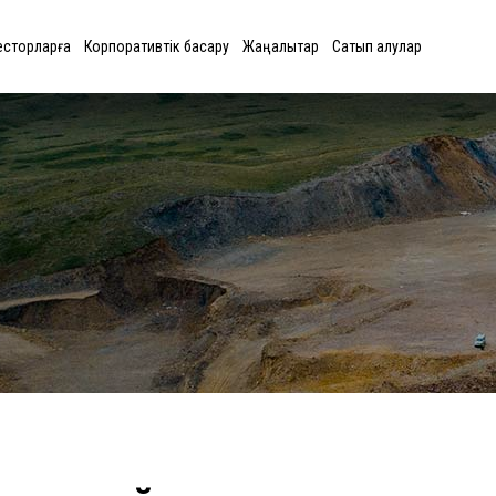
есторларға
Корпоративтік басқару
Жаңалықтар
Сатып алулар