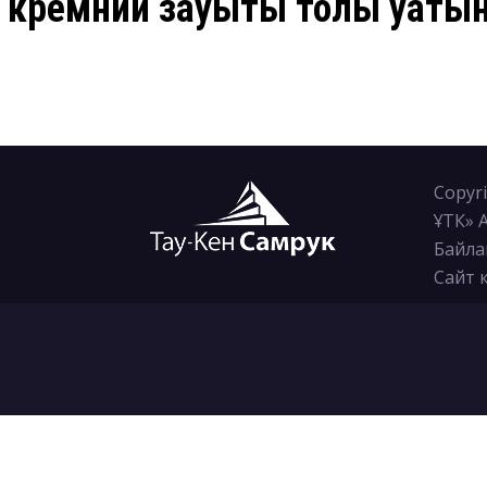
» кремний зауыты толық қуаты
Copyri
ҰТК» 
Байла
Сайт 