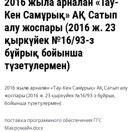
2016 жылға арналған «Тау-
Кен Самұрық» АҚ Сатып
алу жоспары (2016 ж. 23
қыркүйек №16/93-з
бұйрық бойынша
түзетулермен)
2016 жылға арналған «Тау-Кен Самұрық» АҚ Сатып алу
жоспары (2016 ж. 23 қыркүйек №16/93-з бұйрық
бойынша түзетулермен)
поставка программного обеспечения ГГС
Макромайн.docx