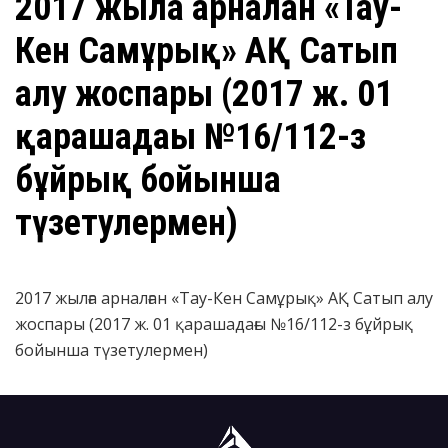
​2017 жылға арналған «Тау-
Кен Самұрық» АҚ Сатып
алу жоспары (2017 ж. 01
қарашадағы №16/112-з
бұйрық бойынша
түзетулермен)
2017 жылға арналған «Тау-Кен Самұрық» АҚ Сатып алу
жоспары (2017 ж. 01 қарашадағы №16/112-з бұйрық
бойынша түзетулермен)