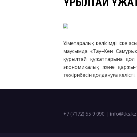
ҚҰРЫЛТАЙ ҚҰЖА
Үкіметаралық келісімді іске а
маусымда «Тау–Кен Самұрық
құрылтай құжаттарына қол 
экономикалық және қаржы-т
тәжірибесін қолдануға келісті.
+7 (7172) 55 9 090
|
info@tks.kz