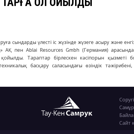
ТТАРҒА ҚОЛ ҚОЙЫЛДЫ
сыруға сындарды үлесті іс жүзінде жүзеге асыру және ен
» АҚ пен Ablai Resources Gmbh (Германия) арасында
қойылды. Тараптар бірлескен кәсіпорын қызметі 
ехникалық басқару саласындағы өзіндік тәжірибені,
Copyri
Самұр
Байла
Сайт 