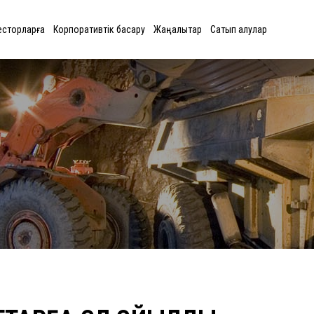
есторларға
Корпоративтік басқару
Жаңалықтар
Сатып алулар