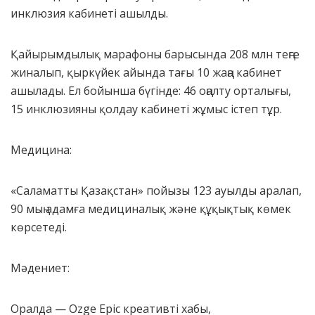
инклюзия кабинеті ашылды.
Қайырымдылық марафоны барысында 208 млн теңге
жиналып, қыркүйек айында тағы 10 жаңа кабинет
ашылады. Ел бойынша бүгінде: 46 оңалту орталығы,
15 инклюзияны қолдау кабинеті жұмыс істеп тұр.
Медицина:
«Саламатты Қазақстан» пойызы 123 ауылды аралап,
90 мың адамға медициналық және құқықтық көмек
көрсетеді.
Мәдениет:
Оралда — Ozge Epic креативті хабы,