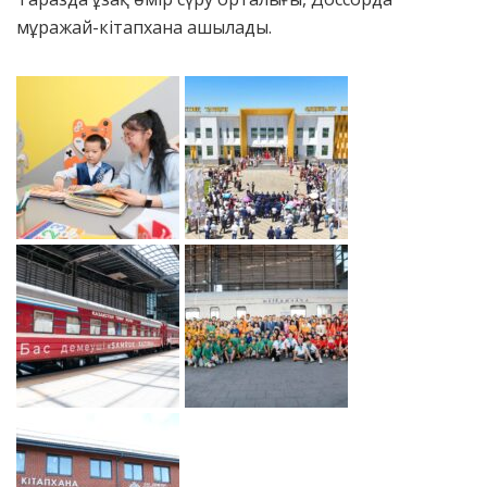
мұражай-кітапхана ашылады.