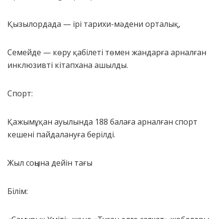
Қызылордада — ірі тарихи-мәдени орталық,
Семейде — көру қабілеті төмен жандарға арналған
инклюзивті кітапхана ашылды.
Спорт:
Қажымұқан ауылында 188 балаға арналған спорт
кешені пайдалануға берілді.
Жыл соңына дейін тағы
Білім: