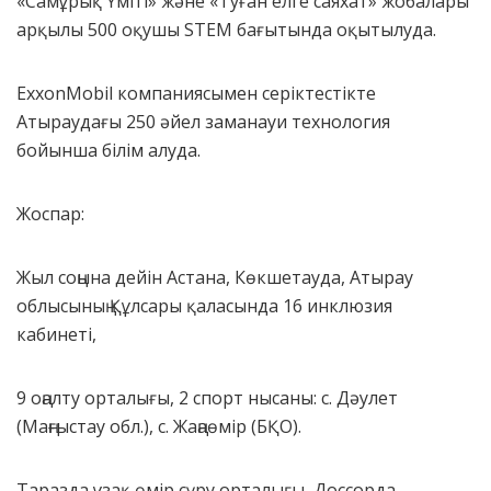
«Самұрық Үміті» және «Туған елге саяхат» жобалары
арқылы 500 оқушы STEM бағытында оқытылуда.
ExxonMobil компаниясымен серіктестікте
Атыраудағы 250 әйел заманауи технология
бойынша білім алуда.
Жоспар:
Жыл соңына дейін Астана, Көкшетауда, Атырау
облысының Құлсары қаласында 16 инклюзия
кабинеті,
9 оңалту орталығы, 2 спорт нысаны: с. Дәулет
(Маңғыстау обл.), с. Жаңаөмір (БҚО).
Таразда ұзақ өмір сүру орталығы, Доссорда