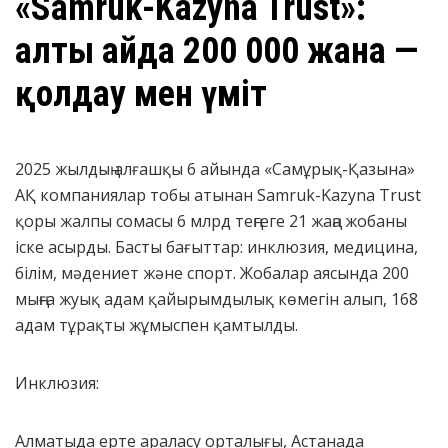
«Samruk-Kazyna Trust»:
алты айда 200 000 жанға —
қолдау мен үміт
2025 жылдың алғашқы 6 айында «Самұрық-Қазына»
АҚ компаниялар тобы атынан Samruk-Kazyna Trust
қоры жалпы сомасы 6 млрд теңгеге 21 жаңа жобаны
іске асырды. Басты бағыттар: инклюзия, медицина,
білім, мәдениет және спорт. Жобалар аясында 200
мыңға жуық адам қайырымдылық көмегін алып, 168
адам тұрақты жұмыспен қамтылды.
Инклюзия:
Алматыда ерте араласу орталығы, Астанада