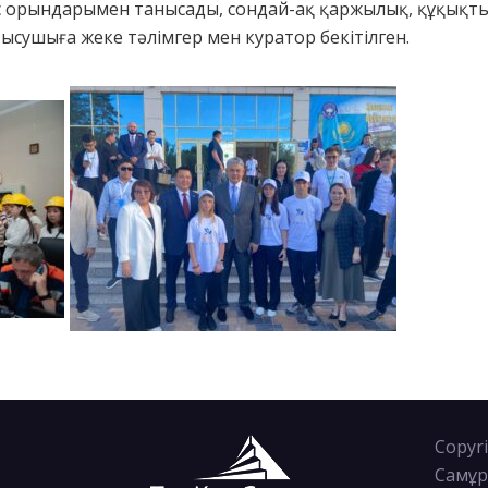
с орындарымен танысады, сондай-ақ қаржылық, құқықты
ысушыға жеке тәлімгер мен куратор бекітілген.
Copyri
Самұр