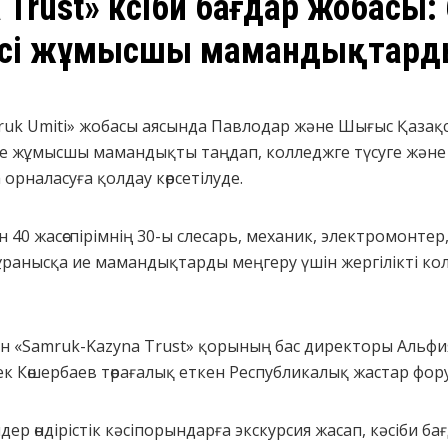
Trust» кәсіби бағдар жобасы:
шісі жұмысшы мамандықтар
mruk Umiti» жобасы аясында Павлодар және Шығыс Қаза
іне жұмысшы мамандықты таңдап, колледжге түсуге жән
рналасуға қолдау көрсетілуде.
40 жасөспірімнің 30-ы слесарь, механик, электромонтер,
ұранысқа ие мамандықтарды меңгеру үшін жергілікті ко
 «Samruk-Kazyna Trust» қорының бас директоры Альфи
к Көшербаев төрағалық еткен Республикалық жастар фо
ер өндірістік кәсіпорындарға экскурсия жасап, кәсіби бағд