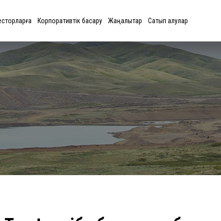
есторларға
Корпоративтік басқару
Жаңалықтар
Сатып алулар