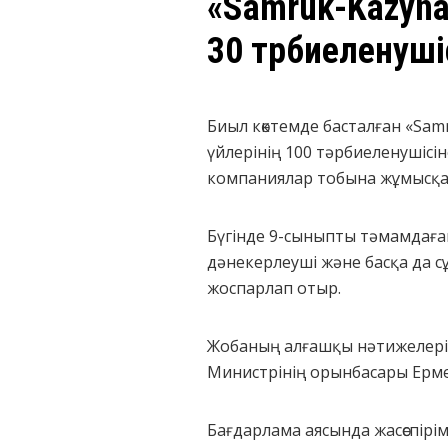
«Samruk-Kazyna 
30 тәрбиелену
Биыл көктемде басталған «Sa
үйлерінің 100 тәрбиеленушіс
компаниялар тобына жұмысқа о
Бүгінде 9-сыныпты тәмамдаған 
дәнекерлеуші және басқа да с
жоспарлап отыр.
Жобаның алғашқы нәтижелерін
Министрінің орынбасары Ерме
Бағдарлама аясында жасөспірімд