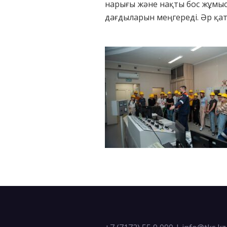
нарығы және нақты бос жұмы
дағдыларын меңгереді. Әр қат