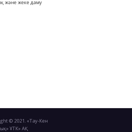
қ және жеке даму
ght © 2021. «Тау-Кен
ық» ҰТК» АҚ