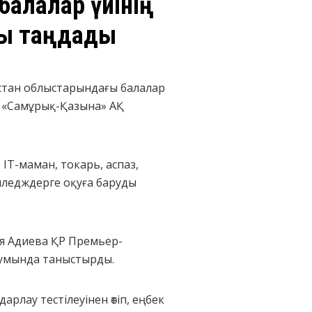
 балалар үйінің
ды таңдады
қстан облыстарындағы балалар
е «Самұрық-Қазына» АҚ
 IT-маман, токарь, аспаз,
лледждерге оқуға баруды
я Адиева ҚР Премьер-
румында таныстырды.
арлау тестілеуінен өтіп, еңбек