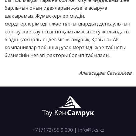
Біз HSE мақсаттарына қол жеткізуге мүдделіміз және
барлығын оның идеяларын жүзеге асыруға
шақырамыз. Жұмыскерлеріміздің,
мердігерлеріміздің және тұрғындардың денсаулығын
қорғау және қауіпсіздігін қамтамасыз ету жолындағы
біздің қажырлы еңбегіміз «Самұрық-Қазына» АҚ
компаниялар тобының ұзақ мерзімді және табысты
бизнесінің негізгі факторы болып табылады.
Алмасадам С
ә
т
қ
алиев
+7 (7172) 55 9 090
|
info@tks.kz