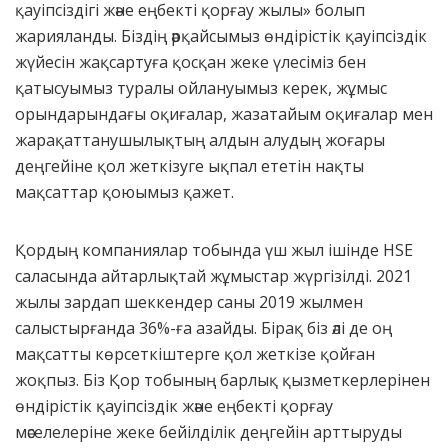
қауіпсіздігі және еңбекті қорғау жылы» болып
жарияланды. Біздің әрқайсымыз өндірістік қауіпсіздік
жүйесін жақсартуға қосқан жеке үлесіміз бен
қатысуымыз туралы ойлануымыз керек, жұмыс
орындарындағы оқиғалар, жазатайым оқиғалар мен
жарақаттанушылықтың алдын алудың жоғары
деңгейіне қол жеткізуге ықпал ететін нақты
мақсаттар қоюымыз қажет.
Қордың компаниялар тобында үш жыл ішінде HSE
саласында айтарлықтай жұмыстар жүргізілді. 2021
жылы зардап шеккендер саны 2019 жылмен
салыстырғанда 36%-ға азайды. Бірақ біз әлі де оң
мақсатты көрсеткіштерге қол жеткізе қойған
жоқпыз. Біз Қор тобының барлық қызметкерлерінен
өндірістік қауіпсіздік және еңбекті қорғау
мәселелеріне жеке бейілділік деңгейін арттыруды