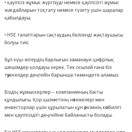
• қауіпсіз жұмыс жүргізуді немесе қауіпсізті жұмыс
жағдайларын тоқтату немесе түзету үшін шаралар
қабылдауы;
• HSE талаптарын сақтаудың белсенді жақтаушысы
болуы тиіс.
Бұл күш-жігердің барлығын заманауи цифрлық
шешімдер қолдауы керек. Тек осылай ғана біз
тәуекелдер деңгейін барынша төмендете аламыз.
Біздің жұмыскерлер – компанияның басты
құндылығы. Қор қызметінің нәтижелері мен
инвесторлар үшін құрылатын құн әркімнің кәсібилігі
мен қауіпсіздігі деңгейіне байланысты болады.