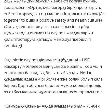
2022 жылғы Дүниежүзілік еңбекті қорғау күнінің
тақырыбы – «Ортақ күш-жігерді біріктіре отырып,
еңбекті қорғаудың оң мәдениетін қалыптастыру» (Act
together to build a positive safety and health culture).
«Ортақ күш-жігер» деген сөз тіркесінен әрбір
жұмыскердің қызметтің қауіпсіз жағдайларын
қалыптастыруға қатысуы мен жауапкершілігі
түсініледі.
Өндірістік қауіпсіздік жүйесін (бұдан әрі – HSE)
жақсарту мәселелері мен үшін және жалпы, Қор үшін
ең жоғары басымдық болып табылады. Негізгі
құндылық адам өмірі болған және солай болып қала
береді. Қор тобының барлық жұмыскерлері дерлік
өз отбасыларына жұмыстан аман-есен оралуы тиіс.
«Самұрық-Қазына» АҚ-да ағымдағы жыл – «Еңбек