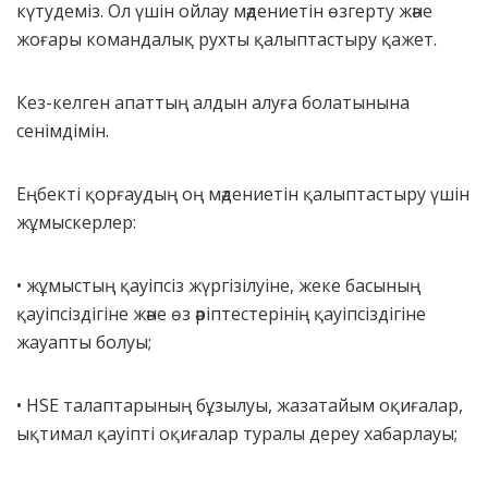
күтудеміз. Ол үшін ойлау мәдениетін өзгерту және
жоғары командалық рухты қалыптастыру қажет.
Кез-келген апаттың алдын алуға болатынына
сенімдімін.
Еңбекті қорғаудың оң мәдениетін қалыптастыру үшін
жұмыскерлер:
• жұмыстың қауіпсіз жүргізілуіне, жеке басының
қауіпсіздігіне және өз әріптестерінің қауіпсіздігіне
жауапты болуы;
• HSE талаптарының бұзылуы, жазатайым оқиғалар,
ықтимал қауіпті оқиғалар туралы дереу хабарлауы;