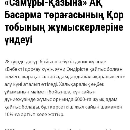
«Самұрық-Қазына» АҚ
Басқарма төрағасының Қор
тобының жұмыскерлеріне
үндеуі
28 сәуірде дәстүр бойынша бүкіл дүниежүзінде
«Еңбекті қорғау күні», яғни Өндірісте қайтыс болған
немесе жарақат алған адамдарды халықаралық еске
алу күні аталып өтіледі. Халықаралық еңбек
ұйымының мәліметі бойынша, күн сайын
дүниежүзінде жұмыс орнында 6000-ға жуық адам
қайтыс болады, бұл көрсеткіш жыл сайын шамамен
10%-ға артып келе жатыр.