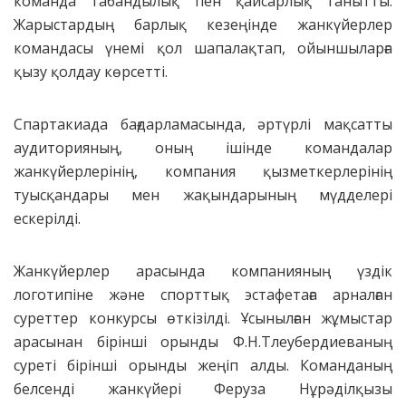
команда табандылық пен қайсарлық танытты.
Жарыстардың барлық кезеңінде жанкүйерлер
командасы үнемі қол шапалақтап, ойыншыларға
қызу қолдау көрсетті.
Спартакиада бағдарламасында, әртүрлі мақсатты
аудиторияның, оның ішінде командалар
жанкүйерлерінің, компания қызметкерлерінің
туысқандары мен жақындарының мүдделері
ескерілді.
Жанкүйерлер арасында компанияның үздік
логотипіне және спорттық эстафетаға арналған
суреттер конкурсы өткізілді. Ұсынылған жұмыстар
арасынан бірінші орынды Ф.Н.Тлеубердиеваның
суреті бірінші орынды жеңіп алды. Команданың
белсенді жанкүйері Феруза Нұрәділқызы