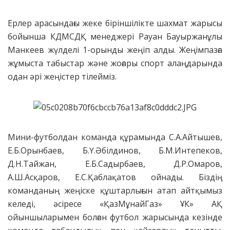
Ерлер арасындағы жеке біріншілікте шахмат жарысы
бойынша КДМСДҚ менеджері Рауан Бауыржанұлы
Манкеев жүлделі 1-орынды жеңіп алды. Жеңімпазға
жұмыста табыстар және жоғары спорт алаңдарында
одан әрі жеңістер тілейміз.
Мини-футболдан команда құрамында С.А.Айтышев,
Е.Б.Орынбаев, Б.Ү.Әбілдинов, Б.М.Интепеков,
Д.Н.Тайжан, Е.Б.Садырбаев, Д.Р.Омаров,
А.Ш.Асқаров, Е.С.Қаблақатов ойнады. Біздің
команданың жеңіске құштарлығын атап айтқымыз
келеді, әсіресе «ҚазМұнайГаз» ҰК» АҚ
ойыншыларымен болған футбол жарысында кезінде