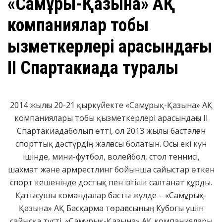
​«Самұрық-Қазына» АҚ
компаниялар тобы
қызметкерлері арасындағы
ІІ Спартакиада туралы
2014 жылғы 20-21 қыркүйекте «Самұрық-Қазына» АҚ
компаниялары тобы қызметкерлері арасындағы ІІ
Спартакиадаболып өтті, ол 2013 жылы басталған
спорттық дәстүрдің жалғасы болатын. Осы екі күн
ішінде, мини-футбол, волейбол, стол теннисі,
шахмат және армрестлинг бойынша сайыстар өткен
спорт кешенінде достық пен ізгілік салтанат құрды.
Қатысушы командалар басты жүлде – «Самұрық-
Қазына» АҚ Басқарма төрағасының Кубогы үшін
сайысқа түсті. «Самұрық-Қазына» АҚ компаниялары