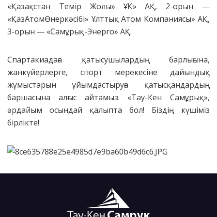
«Қазақстан Темір Жолы» ҰК» АҚ, 2-орын —
«ҚазАтомӨнеркәсібі» Ұлттық Атом Компаниясы» АҚ,
3-орын — «Самұрық-Энерго» АҚ.
Спартакиадаға қатысушылардың барлығына,
жанкүйерлерге, спорт мерекесіне дайындық
жұмыстарын ұйымдастыруға қатысқандардың
баршасына алғыс айтамыз. «Тау-Кен Самұрық»,
әрдайым осындай қалыпта бол! Біздің күшіміз
бірлікте!