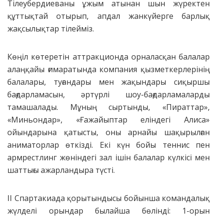
Тілеубердиеваны ұжым атынан шын жүректен
құттықтай отырып, апдал жанкүйерге барлық
жақсылықтар тілейміз.
Көңіл көтеретін аттракционда орналасқан балалар
алаңқайы ғимаратында компания қызметкерлерінің
балалары, туғандары мен жақындары сиқыршы
бағдарламасын, әртүрлі шоу-бағдарламаларды
тамашалады. Мұның сыртынды, «Пираттар»,
«Миньондар», «Ғажайыптар еліндегі Алиса»
ойындарына қатысты, оны арнайы шақырылған
аниматорлар өткізді. Екі күн бойы теннис пен
армрестлинг жөніндегі зал ішін балалар күлкісі мен
шаттығы ажарландыра түсті.
ІІ Спартакиада қорытындысы бойынша командалық
жүлделі орындар былайша бөлінді: 1-орын