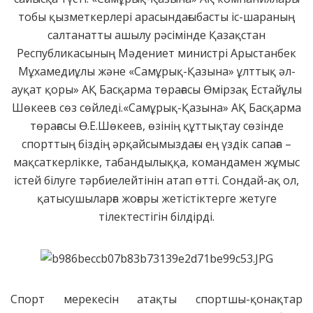
тобы қызметкерлері арасындағыбасты іс-шараның
салтанатты ашылу рәсімінде Қазақстан
Республикасының Мәдениет министрі Арыстанбек
Мұхамедиұлы және «Самұрық-Қазына» ұлттық әл-
ауқат қоры» АҚ Басқарма төрағасы Өмірзақ Естайұлы
Шөкеев сөз сөйледі.«Самұрық-Қазына» АҚ Басқарма
төрағасы Ө.Е.Шөкеев, өзінің құттықтау сөзінде
спорттың біздің әрқайсымыздағы ең үздік сапаға –
мақсаткерлікке, табандылыққа, командамен жұмыс
істей білуге тәрбиелейтінін атап өтті. Сондай-ақ ол,
қатысушыларға жоғары жетістіктерге жетуге
тілектестігін білдірді.
Спорт мерекесін атақты спортшы-қонақтар