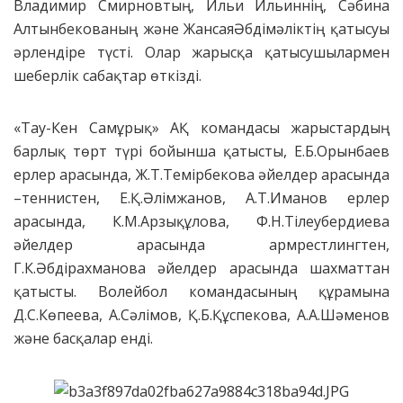
Владимир Смирновтың, Ильи Ильиннің, Сәбина
Алтынбекованың және ЖансаяӘбдімәліктің қатысуы
әрлендіре түсті. Олар жарысқа қатысушылармен
шеберлік сабақтар өткізді.
«Тау-Кен Самұрық» АҚ командасы жарыстардың
барлық төрт түрі бойынша қатысты, Е.Б.Орынбаев
ерлер арасында, Ж.Т.Темірбекова әйелдер арасында
–теннистен, Е.Қ.Әлімжанов, А.Т.Иманов ерлер
арасында, К.М.Арзықұлова, Ф.Н.Тілеубердиева
әйелдер арасында армрестлингтен,
Г.К.Әбдірахманова әйелдер арасында шахматтан
қатысты. Волейбол командасының құрамына
Д.С.Көпеева, А.Сәлімов, Қ.Б.Құспекова, А.А.Шәменов
және басқалар енді.