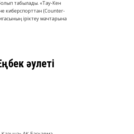
 болып табылады. «Тау-Кен
е киберспорттан (Counter-
Лигасының іріктеу мачтарына
ңбек әулеті
қ-Қазына» АҚ Басқарма