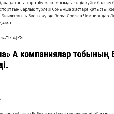
і, жаңа таныстар табу және жағымды көңіл күйге бөлену
спорттың барлық түрлері бойынша жастарға қатысты жән
лды. Биылғы жылғы басты жүлде Roma-Chelsea Чемпиондар 
қажет.
а» АҚ компаниялар тобының Е
ді.
р
ялар тобының Еңбек әулеті күні мерекеленді. «Самұры