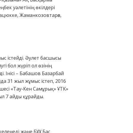
бек уәлетінің өкілдері
Мацюкке, Жаманкозовтарға,
с істейді. Әулет басшысы
і бол жүріп ол өзінің
. Інісі – Бабашов Базарбай
да 31 жыл жұмыс істеп, 2016
шесі «Тау-Кен Самұрық» ҰТК»
ыл 7 айды құрайды.
еленеді және БҰҰ Бас