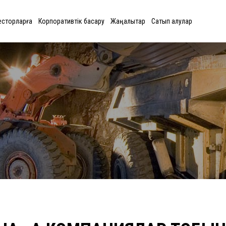
есторларға
Корпоративтік басқару
Жаңалықтар
Сатып алулар