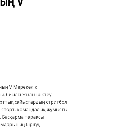
НЫҢ V
ның V Мерекелік
ы, биылғы жылы іріктеу
порттық сайыстардың стритбол
ін спорт, командалық жұмысты
. Басқарма төрағасы
дарының бірігуі,