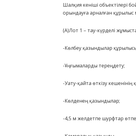
Шалқия кеніші объектілері б
орындауға арналған құрылыс м
(A)Лот 1 – тау-күрделі жұмыс
-Көлбеу қазындылар құрылысы
-Ұңғымаларды тереңдету;
-Уату-қайта өткізу кешенінің 
-Көлденең қазындылар;
-4,5 м желдетпе шурфтар өтпе