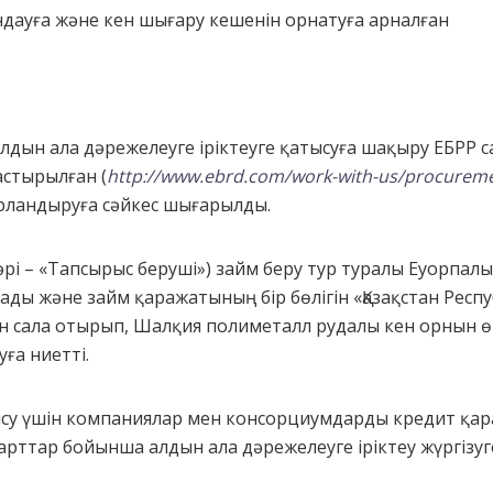
дауға және кен шығару кешенін орнатуға арналған
дын ала дәрежелеуге іріктеуге қатысуға шақыру ЕБРР с
стырылған (
http://www.ebrd.com/work-with-us/procurem
рландыруға сәйкес шығарылды.
әрі – «Тапсырыс беруші») займ беру тур туралы Еуорпалы
асады және займ қаражатының бір бөлігін «Қазақстан Рес
 сала отырып, Шалқия полиметалл рудалы кен орнын өн
ға ниетті.
ысу үшін компаниялар мен консорциумдарды кредит қа
тар бойынша алдын ала дәрежелеуге іріктеу жүргізуге