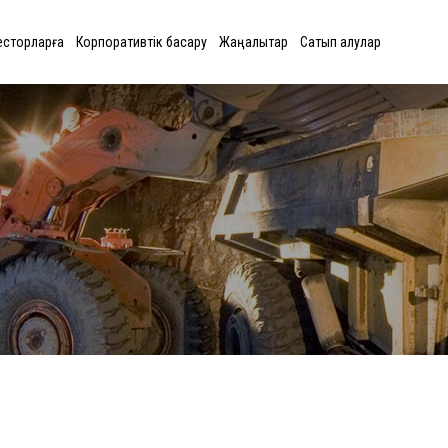
есторларға
Корпоративтік басқару
Жаңалықтар
Сатып алулар