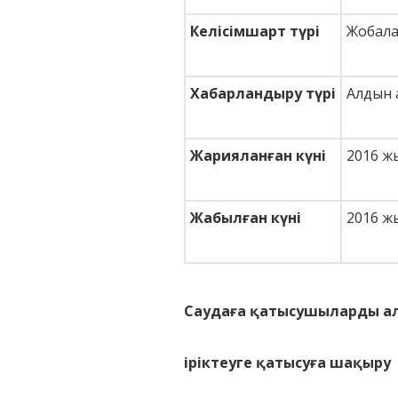
Келісімшарт түрі
Жобала
Хабарландыру түрі
Алдын 
Жарияланған күні
2016 ж
Жабылған күні
2016 жы
Саудаға қатысушыларды а
іріктеуге қатысуға шақыру