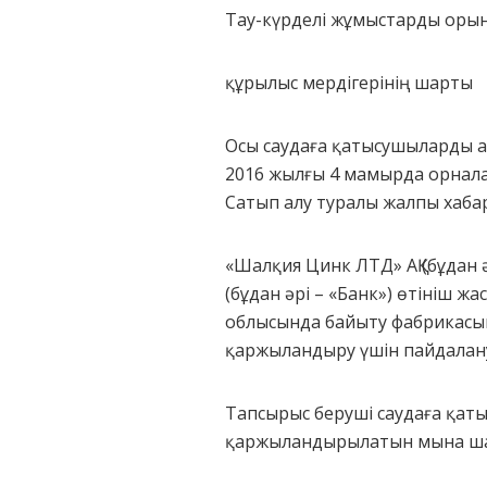
Тау-күрделі жұмыстарды орын
құрылыс мердігерінің шарты
Осы саудаға қатысушыларды ал
2016 жылғы 4 мамырда орнала
Сатып алу туралы жалпы хаба
«Шалқия Цинк ЛТД» АҚ (бұдан 
(бұдан әрі – «Банк») өтініш ж
облысында байыту фабрикасын
қаржыландыру үшін пайдалану
Тапсырыс беруші саудаға қат
қаржыландырылатын мына шарт