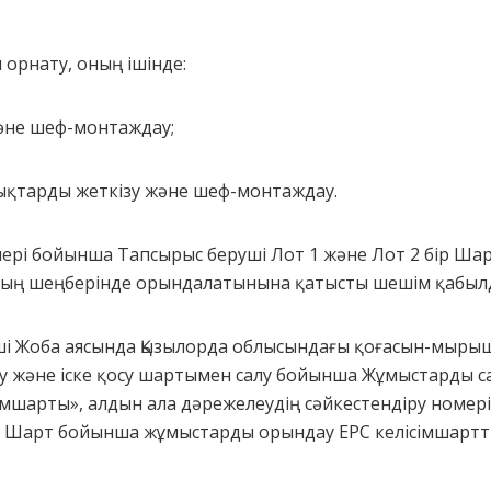
 орнату, оның ішінде:
әне шеф-монтаждау;
ықтарды жеткізу және шеф-монтаждау.
ері бойынша Тапсырыс беруші Лот 1 және Лот 2 бір Ша
дың шеңберінде орындалатынына қатысты шешім қабыл
руші Жоба аясында Қызылорда облысындағы қоғасын-мыр
у және іске қосу шартымен салу бойынша Жұмыстарды с
імшарты», алдын ала дәрежелеудің сәйкестендіру номері
е. Шарт бойынша жұмыстарды орындау ЕРС келісімшарт