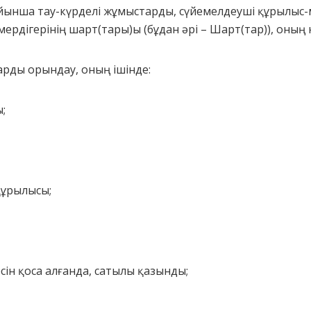
ойынша тау-күрделі жұмыстарды, сүйемелдеуші құрылы
ердігерінің шарт(тары)ы (бұдан әрі – Шарт(тар)), оның 
тарды орындау, оның ішінде:
;
құрылысы;
сін қоса алғанда, сатылы қазынды;