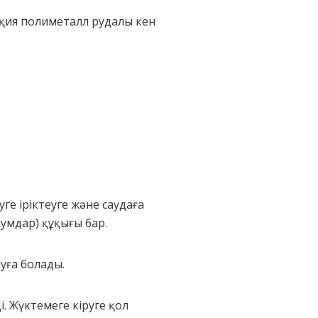
қия полиметалл рудалы кен
 іріктеуге және саудаға
умдар) құқығы бар.
уға болады.
. Жүктемеге кіруге қол