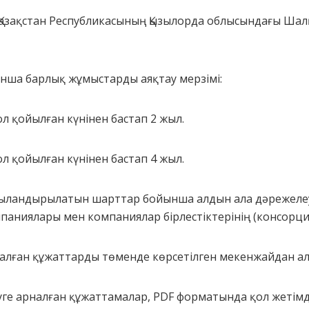
азақстан Республикасының Қызылорда облысындағы Шал
нша барлық жұмыстарды аяқтау мерзімі:
қол қойылған күнінен бастап 2 жыл.
қол қойылған күнінен бастап 4 жыл.
ыландырылатын шарттар бойынша алдын ала дәрежелеуге
омпаниялары мен компаниялар бірлестіктерінің (консорци
арналған құжаттарды төменде көрсетілген мекенжайдан ал
уге арналған құжаттамалар, PDF форматында қол жетімді