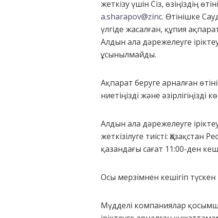
жеткізу үшін Сіз, өзіңіздің ө
a.sharapov@zinc
. Өтінішке Са
үлгіде жасалған, құпия ақпар
Алдын ала дәрежелеуге ірікт
ұсынылмайды.
Ақпарат беруге арналған өтін
ниетіңізді және әзірлігіңізді к
Алдын ала дәрежелеуге ірікте
жеткізілуге тиісті: Қазақстан 
қазандағы сағат 11:00-ден ке
Осы мерзімнен кешігіп түске
Мүдделі компаниялар қосымша