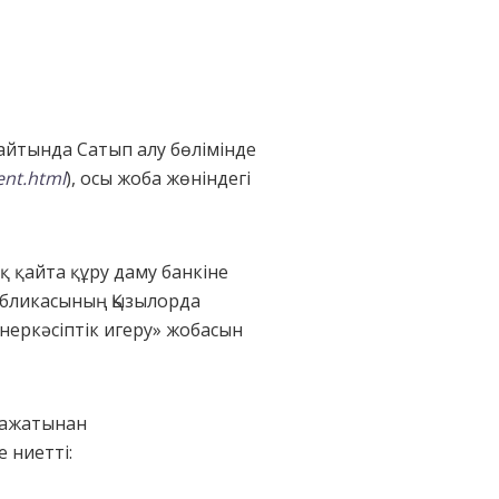
айтында Сатып алу бөлімінде
ent.html
), осы жоба жөніндегі
қ қайта құру даму банкіне
публикасының Қызылорда
еркәсіптік игеру» жобасын
ражатынан
 ниетті: