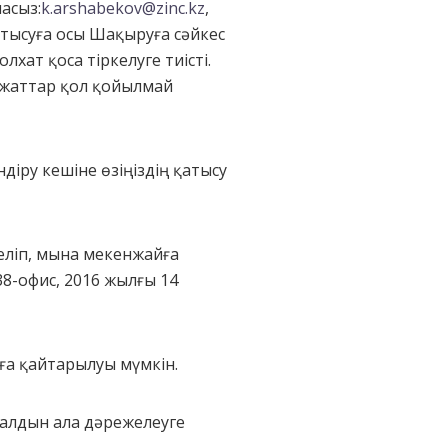
асыз:
k.arshabekov@zinc.kz
,
атысуға осы Шақыруға сәйкес
хат қоса тіркелуге тиісті.
ұжаттар қол қойылмай
діру кешіне өзіңіздің қатысу
деліп, мына мекенжайға
 38-офис, 2016 жылғы 14
ға қайтарылуы мүмкін.
алдын ала дәрежелеуге