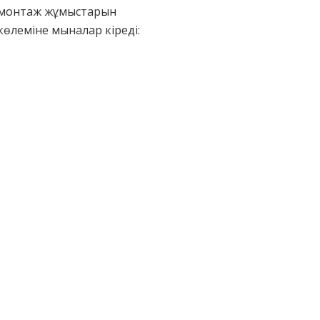
с-монтаж жұмыстарын
көлеміне мыналар кіреді: