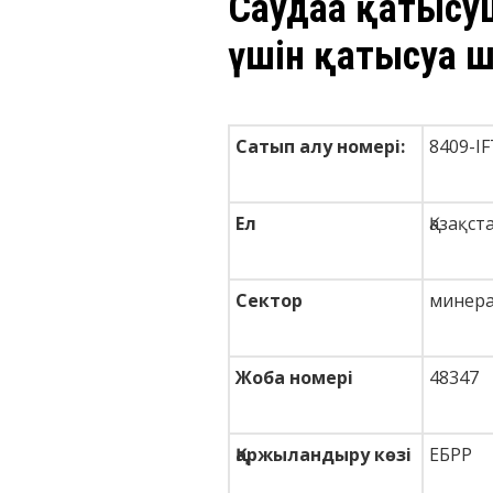
Саудаға қатысу
үшін қатысуға 
Сатып алу номері:
8409-I
Ел
Қазақст
Сектор
минера
Жоба номері
48347
Қаржыландыру көзі
ЕБРР