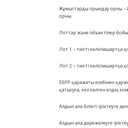
Жұмыстарды орындау орны – Қ
орны.
Лоттар және объектілер бойы
Лот 1 – тиісті келісімшартқа 
Лот 2 – тиісті келісімшартқа 
ЕБРР қаражаты есебінен қарж
қатысуға, кез келген елдің к
Алдын ала білікті іріктеуге 
Алдын ала дәрежелеуге ірікте