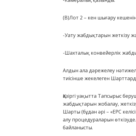
-Камералық қазынды.
(B)Лот 2 – кен шығару кешенін
-Уату жабдықтарын жеткізу ж
-Шахталық конвейерлік жабд
Алдын ала дәрежелеу нәтижел
тиісінше жекелеген Шарттар
Қазіргі уақытта Тапсырыс бе
жабдықтарын жобалау, жеткіз
Шарты (бұдан әрі – «ЕРС келіс
алу процедураларын өткізуд
байланысты.