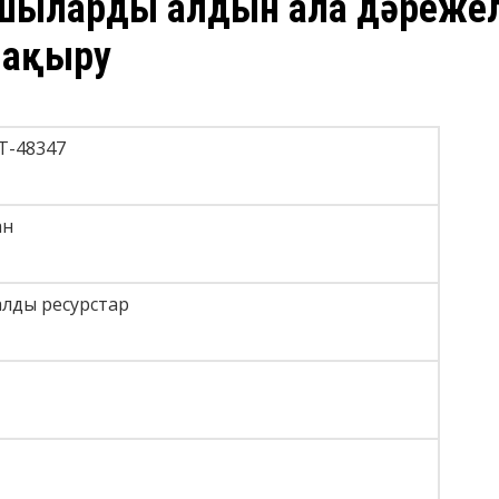
шыларды алдын ала дәрежеле
шақыру
FT-48347
ан
лды ресурстар