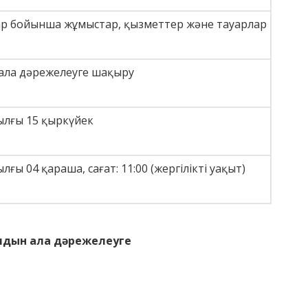
р бойынша жұмыстар, қызметтер және тауарлар
ала дәрежелеуге шақыру
ылғы 15 қыркүйек
лғы 04 қараша, сағат: 11:00
(жергілікті уақыт)
лдын ала дәрежелеуге