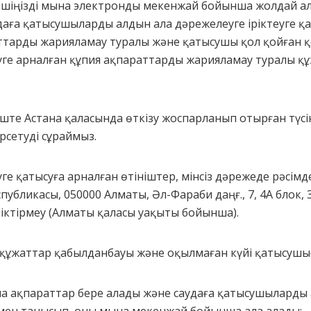
тінішіңізді мына электронды мекенжай бойынша жолдай ал
удаға қатысушыларды алдын ала дәрежелеуге іріктеуге қ
аттарды жарияламау туралы және қатысушы қол қойған қол
еуге арналған құпия ақпараттарды жарияламау туралы қ
іште Астана қаласында өткізу жоспарланып отырған түсін
өрсетуді сұраймыз.
уге қатысуға арналған өтініштер, мінсіз дәрежеде рәсім
Республикасы, 050000 Алматы, Әл-Фараби даңғ., 7, 4А блок,
шіктірмеу (Алматы қаласы уақыты бойынша).
н құжаттар қабылданбауы және оқылмаған күйі қатысушы
 ақпараттар бере алады және саудаға қатысушыларды 