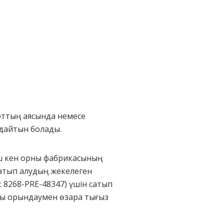
рттың аясында немесе
дайтын болады.
ыш кен орны фабрикасының
атып алудың жекелеген
: 8268-PRE-48347) үшін сатып
ты орындаумен өзара тығыз