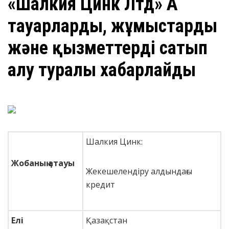
«Шалкия Цинк Лтд» АҚ
тауарларды, жұмыстарды
және қызметтерді сатып
алу туралы хабарлайды
Шалкия Цинк:
Жобаның атауы
Жекешелендіру алдындағы
кредит
Елі
Қазақстан