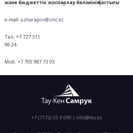
және бюджеттік жоспарлау бөлімінің бастығы
e-mail:
a.sharapov@zinc.kz
Тел.: +7 727 311
06 24
Моб.: +7 705 987 73 93
+7 (7172) 55 9 090
|
info@tks.kz