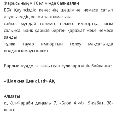
Жарғысының VII бөлімінде баяндалған
ББҰ Қауіпсіздік кеңесінің шешіміне немесе сатып
алушы елдің ресми заңнамасына
сәйкес мұндай төлемге немесе импортқа тиым
салынса, Банк қарызға берген қаражат жеке немесе
заңды
тұлғаға тауар импортын төлеу мақсатында
қолданылмауы қажет.
Барлық мүдделік танытқан тұлғаларға үшін байланыс:
«Шалкия Цинк Ltd» АҚ
Алматы
қ., Әл-Фараби даңғылы 7, «Блок 4 «А», 9-қабат, 38-
кеңсе