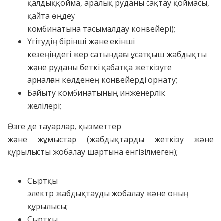
қалдыққойма, аралық руданы сақтау қоймасы,
қайта өңдеу
комбинатына тасымалдау конвейері);
Үгітудің бірінші және екінші
кезеңіндегі жер сатындағы ұсатқыш жабдықты
және руданы беткі қабатқа жеткізуге
арналған көлденең конвейерді орнату;
Байыту комбинатының инженерлік
желілері;
Өзге де тауарлар, қызметтер
және жұмыстар (жабдықтарды жеткізу және
құрылысты жобалау шартына енгізілмеген);
Сыртқы
электр жабдықтауды жобалау және оның
құрылысы;
Сыртқы