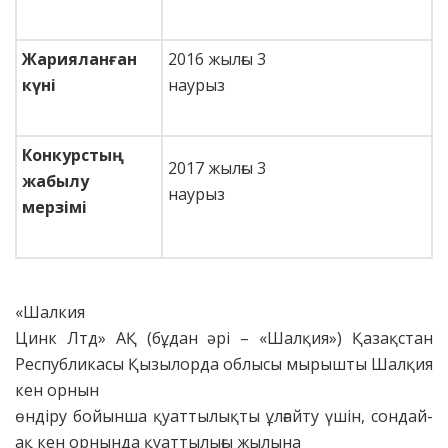
Жарияланған
2016 жылғы 3
күні
наурыз
Конкурстың
2017 жылғы 3
жабылу
наурыз
мерзімі
«Шалкия
Цинк Лтд» АҚ (бұдан әрі – «Шалқия») Қазақстан
Республикасы Қызылорда облысы мырышты Шалқия
кен орнын
өндіру бойынша қуаттылықты ұлғайту үшін, сондай-
ақ кен орнында қуаттылығы жылына