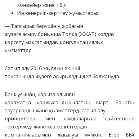
конвейер және т.б.);
Инженерлік-зерттеу жұмыстары;
— Тапсырыс берушінің жобасын
жүзеге асыру бойынша Топқа (ЖЖАТ) қолдау
көрсету мақсатындағы консультациялық
қызметтер.
Сатып алу 2016 жылдың екінші
тоқсанында жүзеге асырылады деп болжануда.
Банк ұсынған, қарызға алынған
қаражатқа қаржыландырылатын шарт, Банктің
тауарларды және қызметтерді сатып алу
принциптері мен қағидаларына сәйкестігіне
тексеріледі және кез келген елдің
компанияларымен жасалуы мүмкін. Егер ББҰ