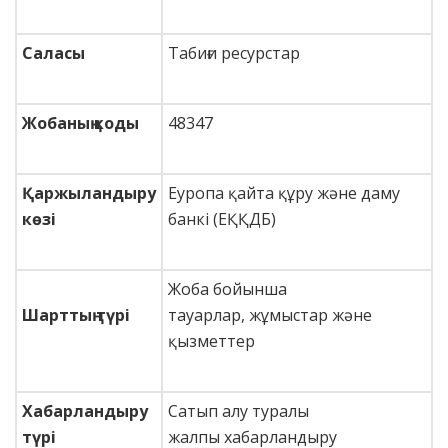
Саласы
Табиғи ресурстар
Жобаның коды
48347
Қаржыландыру
Еуропа қайта құру және даму
көзі
банкі (ЕҚҚДБ)
Жоба бойынша
Шарттың түрі
тауарлар, жұмыстар және
қызметтер
Хабарландыру
Сатып алу туралы
түрі
жалпы хабарландыру