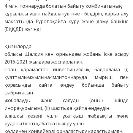
4 млн. тоннаруда болатын байыту комбинатының
құрылысы үшін пайдалануға ниет білдіріп, қарыз алу
мақсатында Еуропақайта құру және даму банкіне
(ЕҚҚДБ) жүгінді.
Қызылорда
облысы Шалқия кен орнындағы жобаны іске асыру
2016-2021 жылдарға жоспарланған.
Соған қарамастан инвестициялық бағдарлама (i)
қуаттылығыжылына4млнтоннаруда мырыш пен
қорғасынды қайта өңдеу бойынша байыту
фабрикасын
жобалауды және салуды (оның ішінде
инфрақұрылым), (ii) шахтыда қайта өңдеудің
алғашқы кезеңі үшін ұсатқыш жабдықты және
руданы бекті қабатқа шығару үшін
көлденең конвейерді орналастыру қарастырылған.