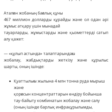
Аталған жобаның бағалық құны
467 миллион долларды құрайды және ол одан әрі
жұмыс атқару үшін мынадай
тауарларды, жұмыстарды және қызметтерді сатып
алу қажет:
— «құлып астында» талаптарындағы
жобалау, жабдықтарды жеткізу және құрылыс
шарты, оның ішінде:
Қуаттылығы жылына 4 млн тонна руда мырыш
және
қорғасын концентраттарын өндіру бойынша
тау-байыту комбинатын жобалау және салу
(оның ішінде барлық инфрақұрылымды,