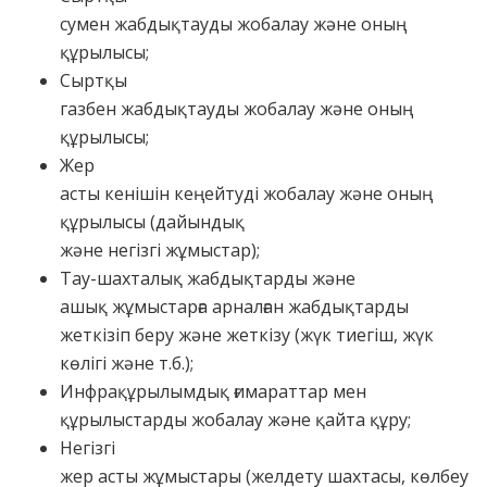
сумен жабдықтауды жобалау және оның
құрылысы;
Сыртқы
газбен жабдықтауды жобалау және оның
құрылысы;
Жер
асты кенішін кеңейтуді жобалау және оның
құрылысы (дайындық
және негізгі жұмыстар);
Тау-шахталық жабдықтарды және
ашық жұмыстарға арналған жабдықтарды
жеткізіп беру және жеткізу (жүк тиегіш, жүк
көлігі және т.б.);
Инфрақұрылымдық ғимараттар мен
құрылыстарды жобалау және қайта құру;
Негізгі
жер асты жұмыстары (желдету шахтасы, көлбеу