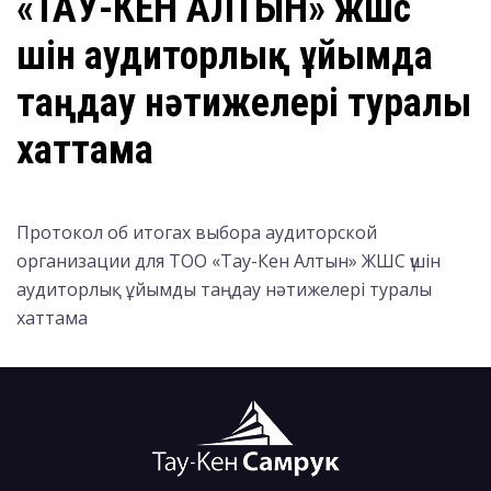
«ТАУ-КЕН АЛТЫН» жшс
үшін аудиторлық ұйымда
таңдау нәтижелері туралы
хаттама
Протокол об итогах выбора аудиторской
организации для ТОО «Тау-Кен Алтын» ЖШС үшін
аудиторлық ұйымды таңдау нәтижелері туралы
хаттама