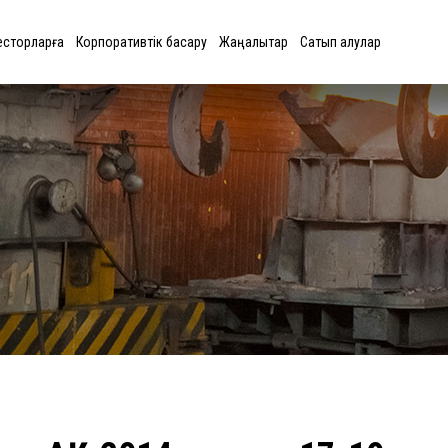
есторларға
Корпоративтік басқару
Жаңалықтар
Сатып алулар