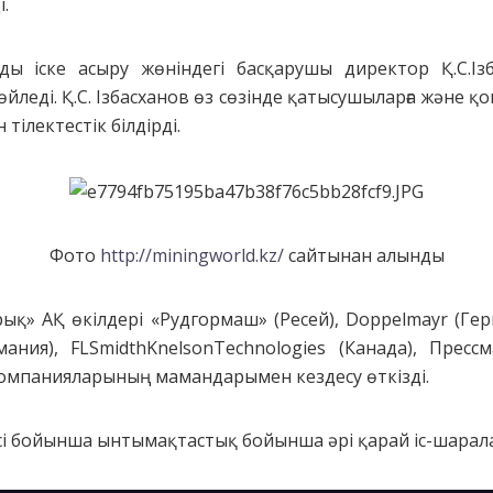
.
ды іске асыру жөніндегі басқарушы директор Қ.С.Із
йледі. Қ.С. Ізбасханов өз сөзінде қатысушыларға және қ
тілектестік білдірді.
Фото
http://miningworld.kz/
сайтынан алынды
қ» АҚ өкілдері «Рудгормаш» (Ресей), Doppelmayr (Герм
ания), FLSmidthKnelsonTechnologies (Канада), Пре
 компанияларының мамандарымен кездесу өткізді.
сі бойынша ынтымақтастық бойынша әрі қарай іс-шаралар