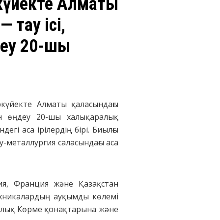
ркүйекте Алматы
 тау ісі,
деу 20-шы
ркүйекте Алматы қаласындағы
ен өңдеу 20-шы халықаралық
гі аса ірілердің бірі. Биылғы
-металлургия саласындағы аса
ия, Франция және Қазақстан
ехникалардың ауқымды көлемі
арлық Көрме қонақтарына және