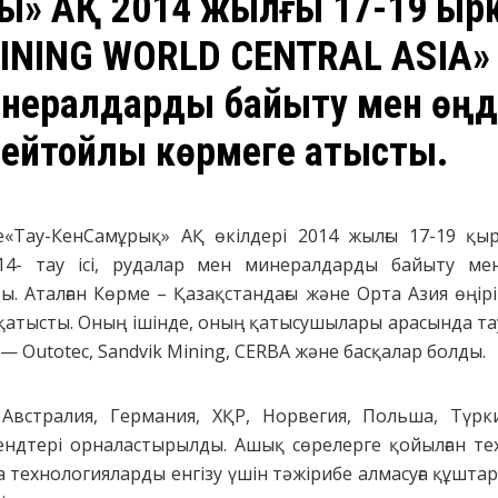
ық» АҚ 2014 жылғы 17-19 қы
INING WORLD CENTRAL ASIA» —
инералдарды байыту мен өң
рейтойлық көрмеге қатысты.
е«Тау-КенСамұрық» АҚ өкілдері 2014 жылғы 17-19 қы
2014- тау ісі, рудалар мен минералдарды байыту м
 Аталған Көрме – Қазақстандағы және Орта Азия өңірінде
 қатысты. Оның ішінде, оның қатысушылары арасында тау
— Outotec, Sandvik Mining, CERBA және басқалар болды.
 Австралия, Германия, ХҚР, Норвегия, Польша, Түрк
ндтері орналастырылды. Ашық сөрелерге қойылған т
а технологияларды енгізу үшін тәжірибе алмасуға құшт