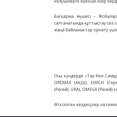
келушілерге ерекше әсер берді
Басқарма мүшесі – Жобалар
салтанатында құттықтау сөз сө
жаңа байланыстар орнату үшін 
Осы күндерде «Тау-Кен Самұры
OREMAX (АҚШ), EIRICH (Герм
(Ресей), URAL OMEGA (Ресей)
Өткізілген кездесулер нәтиже