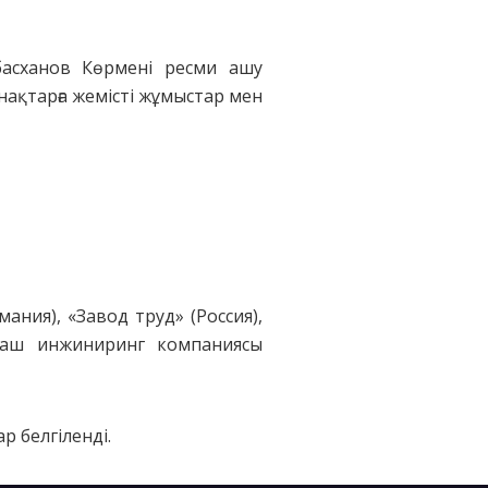
басханов Көрмені ресми ашу
онақтарға жемісті жұмыстар мен
ания), «Завод труд» (Россия),
ссмаш инжиниринг компаниясы
 белгіленді.