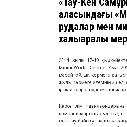
«Тау-Кен Самұр
қаласындағы «M
рудалар мен м
халықаралық ме
2014 жылғы 17-19 қыркүйект
MiningWorld Central Asia 
мерейтойлық көрмеге қатысты.
жылы Көрмеге әлемнің 28 елі
ірі халықаралық компаниялар 
Көрсетілім павильондарына
компанияларының ұлттық сте
мен тау-байыту саласына жаң