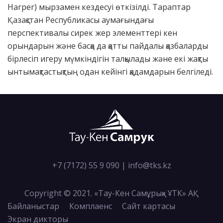
Harper) мырзамен кездесуі өткізілді. Тараптар
Қазақстан Республикасы аумағындағы
перспективалы сирек жер элементтері кен
орындарын және басқа да қатты пайдалы қазбаларды
бірлесіп игеру мүмкіндігін талқылады және екі жақты
ынтымақтастықтың одан кейінгі қадамдарын белгіледі.
+7 (7172) 55 9 090
|
info@tks.kz
Copyright © 2021. «Тау-Кен Самұрық» ҰТК» АҚ
Байланыстар
Комплаенс
Сайт картасы
Экран дикторы