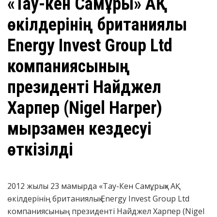
«Тау-кен Самұрық» АҚ
өкілдерінің британиялық
Energy Invest Group Ltd
компаниясының
президенті Найджел
Харпер (Nigel Harper)
мырзамен кездесуі
өткізілді
2012 жылы 23 мамырда «Тау-Кен Самұрық» АҚ
өкілдерінің британиялық Energy Invest Group Ltd
компаниясының президенті Найджел Харпер (Nigel