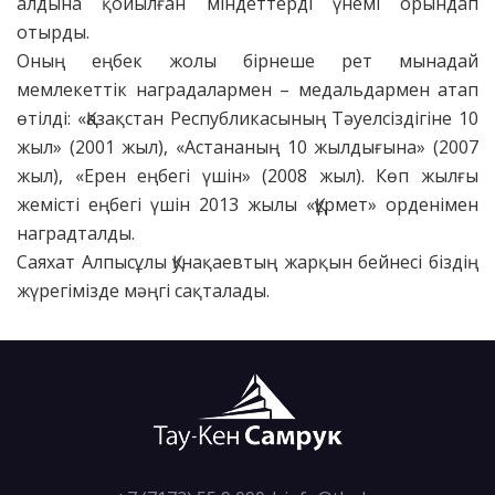
алдына қойылған міндеттерді үнемі орындап
отырды.
Оның еңбек жолы бірнеше рет мынадай
мемлекеттік наградалармен – медальдармен атап
өтілді: «Қазақстан Республикасының Тәуелсіздігіне 10
жыл» (2001 жыл), «Астананың 10 жылдығына» (2007
жыл), «Ерен еңбегі үшін» (2008 жыл). Көп жылғы
жемісті еңбегі үшін 2013 жылы «Құрмет» орденімен
наградталды.
Саяхат Алпысұлы Қунақаевтың жарқын бейнесі біздің
жүрегімізде мәңгі сақталады.