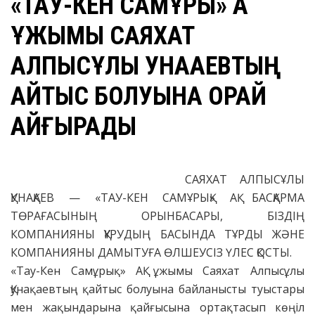
«ТАУ-КЕН САМҰРЫҚ» АҚ
ҰЖЫМЫ САЯХАТ
АЛПЫСҰЛЫ ҚУНАҚАЕВТЫҢ
ҚАЙТЫС БОЛУЫНА ОРАЙ
ҚАЙҒЫРАДЫ
САЯХАТ АЛПЫСҰЛЫ
ҚУНАҚАЕВ — «ТАУ-КЕН САМҰРЫҚ» АҚ БАСҚАРМА
ТӨРАҒАСЫНЫҢ ОРЫНБАСАРЫ, БІЗДІҢ
КОМПАНИЯНЫ ҚҰРУДЫҢ БАСЫНДА ТҰРДЫ ЖӘНЕ
КОМПАНИЯНЫ ДАМЫТУҒА ӨЛШЕУСІЗ ҮЛЕС ҚОСТЫ.
«Тау-Кен Самұрық» АҚ ұжымы Саяхат Алпысұлы
Қунақаевтың қайтыс болуына байланысты туыстары
мен жақындарына қайғысына ортақтасып көңіл