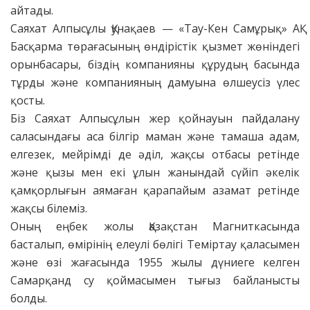
айтады.
Саяхат Алпысұлы Қунақаев — «Тау-Кен Самұрық» АҚ
Басқарма төрағасының өндірістік қызмет жөніндегі
орынбасары, біздің компанияны құрудың басында
тұрды және компанияның дамуына өлшеусіз үлес
қосты.
Біз Саяхат Алпысұлын жер қойнауын пайдалану
саласындағы аса білгір маман және тамаша адам,
елгезек, мейрімді де әділ, жақсы отбасы ретінде
және қызы мен екі ұлын жанындай сүйіп әкелік
қамқорлығын аямаған қарапайым азамат ретінде
жақсы білеміз.
Оның еңбек жолы Қазақстан Магниткасында
басталып, өмірінің елеулі бөлігі Теміртау қаласымен
және өзі жағасында 1955 жылы дүниеге келген
Самарқанд су қоймасымен тығыз байланысты
болды.