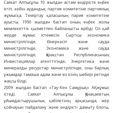
Саяхат Алпысұлы 10 жылдан астам өндірісте еңбек
етіп, кейін аудандық партия комитетіне партиялық
жұмысқа, Теміртау қаласының пария комитетіне
ауысты. 1990 жылдан бастап оның еңбек жолы
мемлекеттік қызметпен байланысты өрбіді. Ол қай
жерде жұмыс істемесін: Сыртқы экономика
министрілігінде, Өнеркәсіп және сауда
министрілігінде, Экономика және сауда
министрілігінде, Қазақстан Республикасының
Инвестициялар агенттігінде, Энергетика және
минералды ресурстар министрлігінде, оны барлық
ұжымдар тамаша адам және өз ісінің шебері ретінде
жақсы білді.
2009 жылдан бастап «Тау-Кен Самұрық» АҚ жұмыс
істеді. Саяхат Алпысұлы Қунақаевтың
ұйымдастырушылық қабілетінің арқасында, жер
қойнауын пайдалану және өндірісті дамыту блогы,