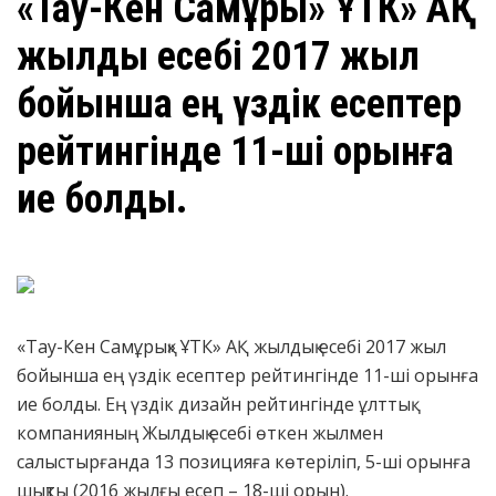
​«Тау-Кен Самұрық» ҰТК» АҚ
жылдық есебі 2017 жыл
бойынша ең үздік есептер
рейтингінде 11-ші орынға
ие болды.
«Тау-Кен Самұрық» ҰТК» АҚ жылдық есебі 2017 жыл
бойынша ең үздік есептер рейтингінде 11-ші орынға
ие болды. Ең үздік дизайн рейтингінде ұлттық
компанияның Жылдық есебі өткен жылмен
салыстырғанда 13 позицияға көтеріліп, 5-ші орынға
шықты (2016 жылғы есеп – 18-ші орын).