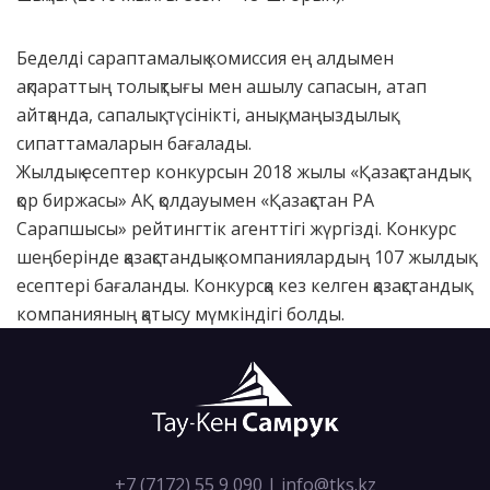
Беделді сараптамалық комиссия ең алдымен
ақпараттың толықтығы мен ашылу сапасын, атап
айтқанда, сапалық: түсінікті, анық, маңыздылық
сипаттамаларын бағалады.
Жылдық есептер конкурсын 2018 жылы «Қазақстандық
қор биржасы» АҚ қолдауымен «Қазақстан РА
Сарапшысы» рейтингтік агенттігі жүргізді. Конкурс
шеңберінде қазақстандық компаниялардың 107 жылдық
есептері бағаланды. Конкурсқа кез келген қазақстандық
компанияның қатысу мүмкіндігі болды.
+7 (7172) 55 9 090
|
info@tks.kz