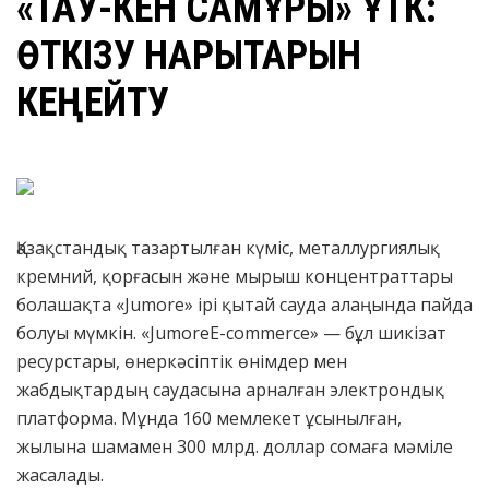
«ТАУ-КЕН САМҰРЫҚ» ҰТК:
ӨТКІЗУ НАРЫҚТАРЫН
КЕҢЕЙТУ
Қазақстандық тазартылған күміс, металлургиялық
кремний, қорғасын және мырыш концентраттары
болашақта «Jumore» ірі қытай сауда алаңында пайда
болуы мүмкін. «JumoreE-commerce» — бұл шикізат
ресурстары, өнеркәсіптік өнімдер мен
жабдықтардың саудасына арналған электрондық
платформа. Мұнда 160 мемлекет ұсынылған,
жылына шамамен 300 млрд. доллар сомаға мәміле
жасалады.