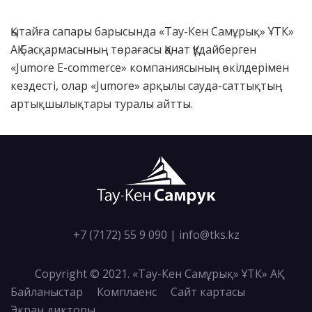
Қытайға сапары барысында «Тау-Кен Самұрық» ҰТК»
АҚ Басқармасының төрағасы Қанат Құдайберген
«Jumore E-commerce» компаниясының өкілдерімен
кездесті, олар «Jumore» арқылы сауда-саттықтың
артықшылықтары туралы айтты.
+7 (7172) 55 9 090
|
info@tks.kz
Copyright © 2021. «Тау-Кен Самұрық» ҰТК» АҚ
Байланыстар
Комплаенс
Сайт картасы
Экран дикторы