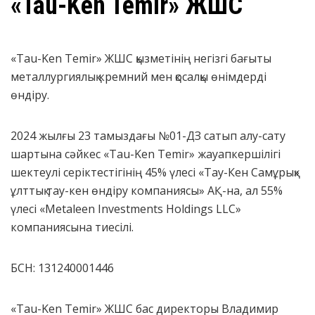
«Tau-Ken Temir» ЖШС
«Tau-Ken Temir» ЖШС қызметінің негізгі бағыты
металлургиялық кремний мен қосалқы өнімдерді
өндіру.
2024 жылғы 23 тамыздағы №01-ДЗ сатып алу-сату
шартына сәйкес «Tau-Ken Temir» жауапкершілігі
шектеулі серіктестігінің 45% үлесі «Тау-Кен Самұрық»
ұлттық тау-кен өндіру компаниясы» АҚ-на, ал 55%
үлесі «Metaleen Investments Holdings LLC»
компаниясына тиесілі.
БСН: 131240001446
«Tau-Ken Temir» ЖШС бас директоры Владимир