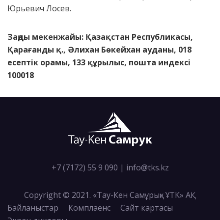
Юрьевич Лосев.
Заңды мекенжайы: Қазақстан Республикасы,
Қарағанды қ., Әлихан Бөкейхан ауданы, 018
есептік орамы, 133 құрылыс, пошта индексі
100018
+7 (7172) 55 9 090
|
info@tks.kz
Copyright © 2021. «Тау-Кен Самұрық» ҰТК» АҚ
Байланыстар
Комплаенс
Сайт картасы