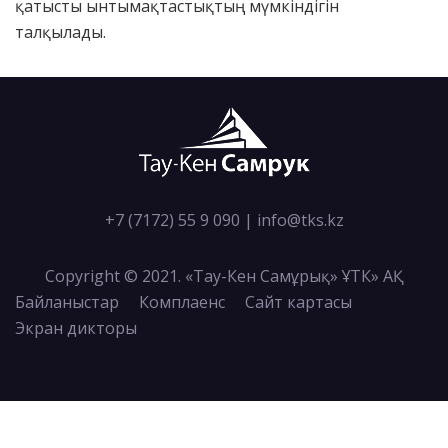
қатысты ынтымақтастықтың мүмкіндігін
талқылады.
+7 (7172) 55 9 090
|
info@tks.kz
Copyright © 2021. «Тау-Кен Самұрық» ҰТК» АҚ
Байланыстар
Комплаенс
Сайт картасы
Экран дикторы