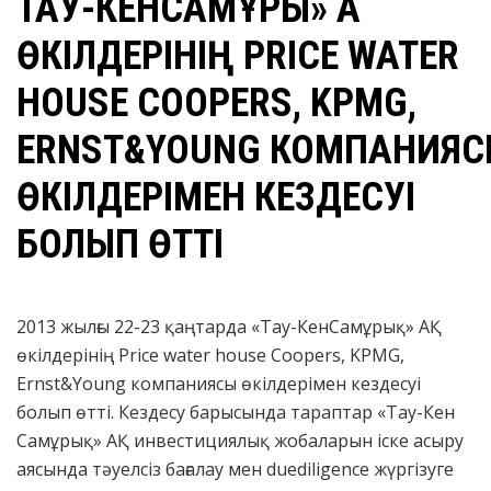
ТАУ-КЕНСАМҰРЫҚ» АҚ
ӨКІЛДЕРІНІҢ PRICE WATER
HOUSE COOPERS, KPMG,
ERNST&YOUNG КОМПАНИЯ
ӨКІЛДЕРІМЕН КЕЗДЕСУІ
БОЛЫП ӨТТІ
2013 жылғы 22-23 қаңтарда «Тау-КенСамұрық» АҚ
өкілдерінің Price water house Coopers, KPMG,
Ernst&Young компаниясы өкілдерімен кездесуі
болып өтті. Кездесу барысында тараптар «Тау-Кен
Самұрық» АҚ инвестициялық жобаларын іске асыру
аясында тәуелсіз бағалау мен duediligence жүргізуге