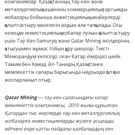
компаниялар Қазақстанның тау-кен және
металлургиялық кешенінің коммерциялық тартымды
жобалары бойынша инвестициялық шеңберлерді
қалыптастыру мәселесін алдын ала талқылады. Осы
кезеңде инвестициялық жобалар пулын қалыптастыру
үшін Taỳ-Ken Samuryq және Qatar Mining өкілдерінің
қатысуымен жұмыс тобын құру шешілді. Тиісті
Меморандум келісілді, оған Катар Әміршісі шейх
Тамим бен Хамад Әл-Танидің Қазақстанға
мемлекеттік сапары барысында наурызда қол қою
жоспарланып отыр.
Qatar Mining
— тау-кен саласындағы катар
мемлекеттік компаниясы, 2010 жылы құрылған.
Қатардан тыс жерлерде тау-кен металлургиялық
жобаларға инвестицияларды жүзеге асырады,
өйткені елде қатты пайдалы қазбалардың кен