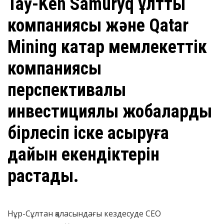
Taỳ-Ken Samuryq ұлттық
компаниясы және Qatar
Mining катар мемлекеттік
компаниясы
перспективалық
инвестициялық жобаларды
бірлесіп іске асыруға
дайын екендіктерін
растады.
Нұр-Сұлтан қаласындағы кездесуде CEO