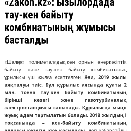
«Zakon.kz»: Қызылордада
тау-кен байыту
комбинатының жұмысы
басталды
«Шалқия» полиметаллдық кен орнын өнеркәсіптік
байыту және тау-кен байыту комбинатының
құрылысы үш жылға есептелген.
Яғни, 2019 жылы
аяқталуы тиіс. Бұл құрылыс аясында қуаты 2
млн. тонна тау-кен байыту комбинатының
бірінші кезегі және газотурбиналық
электростанциясы салынады. Құрылысқа мыңға
жуық адам тартылатын болады. 2018 жылдың І
тоқсанында – кен-байыту комбинатының
алғашқы кезегін іске қосылады,
деп хабарлайды