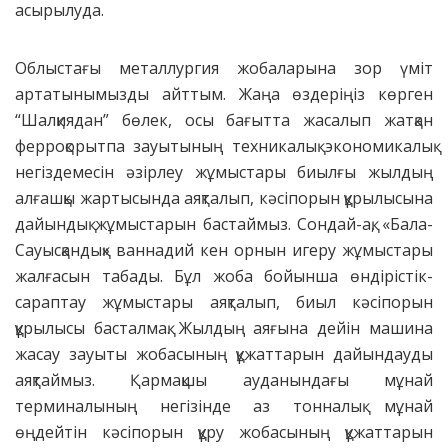
асырылуда.
Облыстағы металлургия жобаларына зор үміт
артатынымызды айттым. Жаңа өздеріңіз көрген
“Шалқиядан” бөлек, осы бағытта жасалып жатқан
ферроқорытпа зауытының техникалық экономикалық
негіздемесін әзірлеу жұмыстары биылғы жылдың
алғашқы жартысында аяқталып, кәсіпорын құрылысына
дайындық жұмыстарын бастаймыз. Сондай-ақ, «Бала-
Сауысқандық» ваннадий кен орнын игеру жұмыстары
жалғасын табады. Бұл жоба бойынша өндірістік-
сараптау жұмыстары аяқталып, биыл кәсіпорын
құрылысы басталмақ. Жылдың аяғына дейін машина
жасау зауыты жобасының құжаттарын дайындауды
аяқтаймыз. Қармақшы ауданындағы мұнай
терминалының негізінде аз тонналық мұнай
өңдейтін кәсіпорын құру жобасының құжаттарын