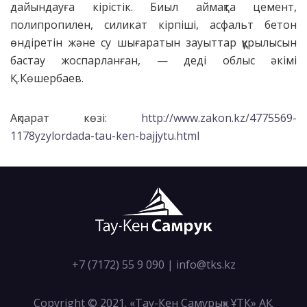
дайындауға кірістік. Биыл аймақта цемент,
полипропилен, силикат кірпіші, асфальт бетон
өндіретін және су шығаратын зауыттар құрылысын
бастау жоспарланған, — деді облыс әкімі
Қ.Көшербаев.
Ақпарат көзі:
http://www.zakon.kz/4775569-
1178yzylordada-tau-ken-bajjytu.html
+7 (7172) 55 9 090
|
info@tks.kz
Copyright © 2021. «Тау-Кен Самұрық» ҰТК» АҚ