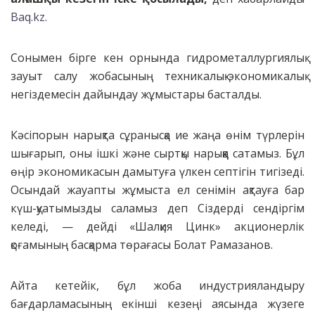
Baq.kz.
Сонымен бірге кен орнында гидрометаллургиялық
зауыт салу жобасының техникалық-экономикалық
негіздемесін дайындау жұмыстары басталды.
Кәсіпорын нарықта сұранысқа ие жаңа өнім түрлерін
шығарып, оны ішкі және сыртқы нарыққа сатамыз. Бұл
өңір экономикасын дамытуға үлкен септігін тигізеді.
Осындай жауапты жұмыста ел сенімін ақтауға бар
күш-қуатымызды саламыз деп Сіздерді сендіргім
келеді, — дейді «Шалқия Цинк» акционерлік
қоғамының басқарма төрағасы Болат Рамазанов.
Айта кетейік, бұл жоба индустрияландыру
бағдарламасының екінші кезеңі аясында жүзеге