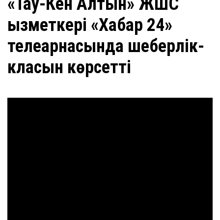
«Тау-Кен Алтын» ЖШС
қызметкері «Хабар 24»
телеарнасында шеберлік-
класын көрсетті