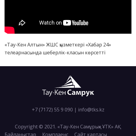
«Тау-Кен Алтын» ЖШС қызметкері «Хабар 24»
телеарнасында шеберлік-класын көрсетті
+7 (7172) 55 9 090
|
info@tks.kz
Copyright © 2021. «Тау-Кен Самұрық» ҰТК» АҚ
Байланыстар
Комплаенс
Сайт картасы