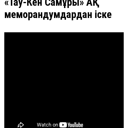
«Тау-Кен Самұрық» АҚ
меморандумдардан іске