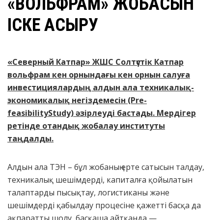
«ВОЛЬФРАМ» ЖОБАСЫН
ІСКЕ АСЫРУ
«Северный Катпар» ЖШС Солтүстік Катпар
вольфрам кен орнындағы кен орнын салуға
инвестициялардың алдын ала техникалық-
экономикалық негіздемесін (Pre-
feasibilityStudy) әзірлеуді бастады. Мердігер
ретінде отандық жобалау институты
таңдалды.
Алдын ала ТЭН – бұл жобаның ерте сатысын талдау,
техникалық шешімдерді, капиталға қойылатын
талаптарды пысықтау, логистиканы және
шешімдерді қабылдау процесіне қажетті басқа да
ақпаратты шолу, басқаша айтқанда —