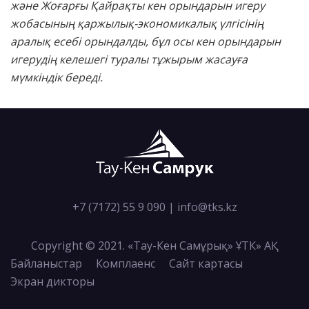
және Жоғарғы Қайрақты кен орындарын игеру
жобасының қаржылық-экономикалық үлгісінің
аралық есебі орындалды, бұл осы кен орындарын
игерудің келешегі туралы тұжырым жасауға
мүмкіндік береді.
+7 (7172) 55 9 090
|
info@tks.kz
Copyright © 2021. «Тау-Кен Самұрық» ҰТК» АҚ
Байланыстар
Комплаенс
Сайт картасы
Экран дикторы