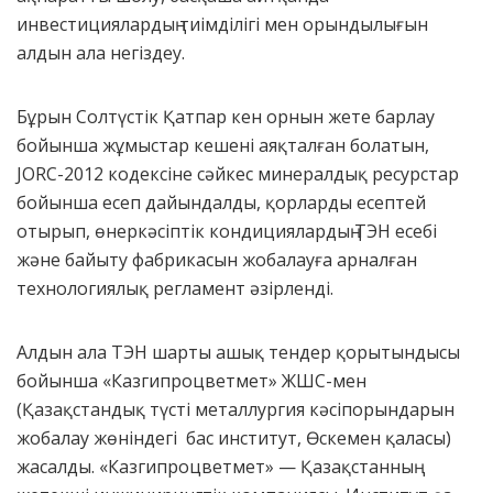
инвестициялардың тиімділігі мен орындылығын
алдын ала негіздеу.
Бұрын Солтүстік Қатпар кен орнын жете барлау
бойынша жұмыстар кешені аяқталған болатын,
JORC-2012 кодексіне сәйкес минералдық ресурстар
бойынша есеп дайындалды, қорларды есептей
отырып, өнеркәсіптік кондициялардың ТЭН есебі
және байыту фабрикасын жобалауға арналған
технологиялық регламент әзірленді.
Алдын ала ТЭН шарты ашық тендер қорытындысы
бойынша «Казгипроцветмет» ЖШС-мен
(Қазақстандық түсті металлургия кәсіпорындарын
жобалау жөніндегі бас институт, Өскемен қаласы)
жасалды. «Казгипроцветмет» — Қазақстанның