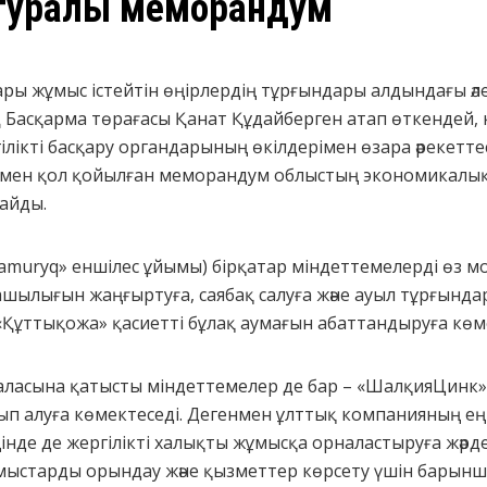
 туралы меморандум
ары жұмыс істейтін өңірлердің тұрғындары алдындағы әл
АҚ Басқарма төрағасы Қанат Құдайберген атап өткендей, 
ікті басқару органдарының өкілдерімен өзара әрекеттесу
імен қол қойылған меморандум облыстың экономикалық 
тайды.
amuryq» еншілес ұйымы) бірқатар міндеттемелерді өз м
ашылығын жаңғыртуға, саябақ салуға және ауыл тұрғында
 «Құттықожа» қасиетті бұлақ аумағын абаттандыруға көм
саласына қатысты міндеттемелер де бар – «ШалқияЦинк»
тып алуға көмектеседі. Дегенмен ұлттық компанияның ең
інде де жергілікті халықты жұмысқа орналастыруға жәрде
мыстарды орындау және қызметтер көрсету үшін барынш