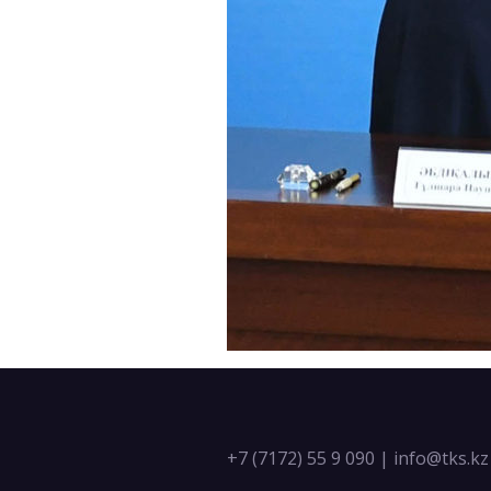
+7 (7172) 55 9 090
|
info@tks.kz