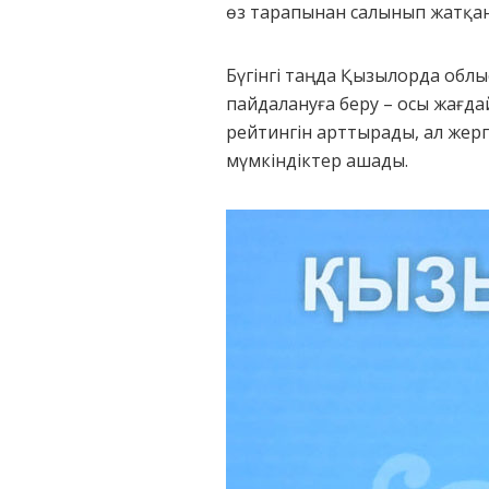
өз тарапынан салынып жатқан 
Бүгінгі таңда Қызылорда облыс
пайдалануға беру – осы жағдай
рейтингін арттырады, ал жер
мүмкіндіктер ашады.