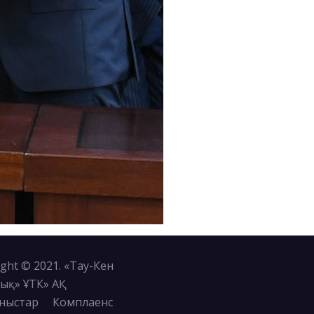
ght © 2021. «Тау-Кен
ық» ҰТК» АҚ
ныстар
Комплаенс