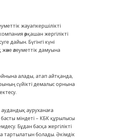
еуметтік жауапкершілікті
компания әрқашан жергілікті
ге дайын. Бүгінгі күні
және әлеуметтік дамуына
ойнына алады, атап айтқанда,
рының сүйікті демалыс орнына
ектесу.
 аудандық ауруханаға
 басты міндеті – КБК құрылысы
мдесу. Бұдан басқа жергілікті
а тартылатын болады. Әкімдік