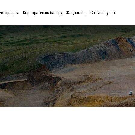
есторларға
Корпоративтік басқару
Жаңалықтар
Сатып алулар