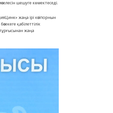
әселесін шешуге көмектеседі.
қияЦинк» жаңа ірі кәсіпорнын
әсекеге қабілеттілік
 тұрғысынан жаңа