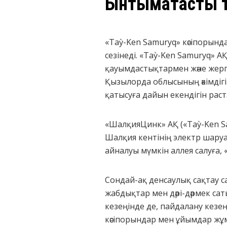
Ынтымақтастық
«Taỳ-Ken Samuryq» кәсіпорынд
сезінеді. «Taỳ-Ken Samuryq» 
қауымдастықтармен және жергіл
Қызылорда облысының әкімдіг
қатысуға дайын екендігін рас
«ШалқияЦинк» АҚ («Taỳ-Ken S
Шалқия кентінің электр шару
айналуы мүмкін аллея салуға,
Сондай-ақ денсаулық сақтау 
жабдықтар мен дәрі-дәрмек са
кезеңінде де, пайдалану кезең
кәсіпорындар мен ұйымдар жұ