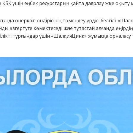
КБК үшін еңбек ресурстарын қайта даярлау және оқыту м
ында өнеркәсіп өндірісінің төмендеу үрдісі белгілі. «Шал
ды өзгертуге көмектеседі және тұтастай алғанда өңірдің б
гілікті тұрғындар үшін «ШалқияЦинк» жұмысқа орналасу