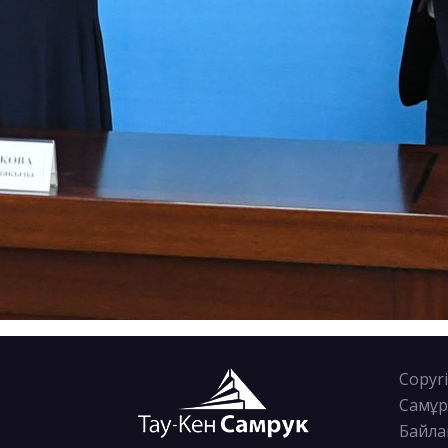
Copyri
Самұр
Байла