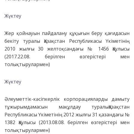
Жүктеу
Жер қойнауын пайдалану құқығын беру қағидасын
бекіту туралы Қазақстан Республикасы Үкіметінің
2010 жылғы 30 желтоқсандағы № 1456 Қаулысы
(
2017.22.08. берілген өзгерістері мен
толықтырулармен)
Жүктеу
Әлеуметтік-кәсіпкерлік корпорацияларды дамыту
тұжырымдамасын мақұлдау туралыҚазақстан
Республикасы Үкіметінің 2012 жылғы 31 қазандағы №
1382 Қаулысы (
2013.08.08. берілген өзгерістері мен
толықтырулармен)