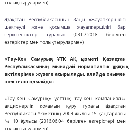
толықтырулармен)
Қазақстан Республикасының Заңы «Жауапкершілігі
шектеулі және қосымша жауапкершілігі бар
серіктестіктер туралы»
(
03.07.2018
берілген
өзгерістер мен толықтырулармен)
«Тау-Кен Самұрық»
ҰТК
АҚ қызметі Қазақстан
Республикасының мынадай нормативтік құқықтық
актілерімен жүзеге асырылады, алайда онымен
шектеліп қалмайды:
«Тау-Кен Самұрық» ұлттық тау-кен компаниясы»
акционерлік қоғамын құру туралы Қазақстан
Республикасы Үкіметінің 2009 жылғы 15 қаңтардағы
№ 10 Қаулысы
(
2016.06.04. берілген өзгерістері мен
толықтырулармен)