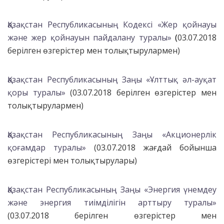
Қазақстан Республикасының Кодексі «Жер қойнауы
және жер қойнауын пайдалану туралы»
(
03.07.2018
берілген
өзгерістер мен толықтырулармен
)
Қазақстан Республикасының Заңы «Ұлттық әл-ауқат
қоры туралы»
(
03.07.2018
берілген
өзгерістер мен
толықтырулармен)
Қазақстан Республикасының Заңы «Акционерлік
қоғамдар туралы»
(03.07.2018
жағдай бойынша
өзгерістері мен толықтырулары)
Қазақстан Республикасының Заңы «Энергия үнемдеу
және энергия тиімділігін арттыру туралы»
(
03.07.2018
берілген
өзгерістер мен