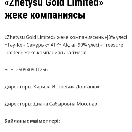
«Zhetysu Gold Limited»
жеке компаниясы
«Zhetysu Gold Limited» жеке компаниясының 10% үлесі
«Тау-Кен Самұрық» ҰТК» АҚ, ал 90% үлесі «Treasure
Limited» жеке компаниясына тиесілі.
БСН: 250940901256
Директоры: Кирилл Игоревич Довганюк
Директоры: Диана Сабыровна Мосендз
Байланыс мәліметтері: