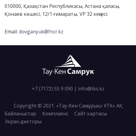
010000, Қазақстан Республикасы, Астана қаласы,
Қонаев көшесі, 12/1 ғимараты, VP 32 кеңсесі.
Email:
dovganyuk@fncr.kz
+7 (7172) 55 9 090
|
info@tks.kz
Copyright © 2021. «Тау-Кен Самұрық» ҰТК» АҚ
Байланыстар
Комплаенс
Сайт картасы
Экран дикторы